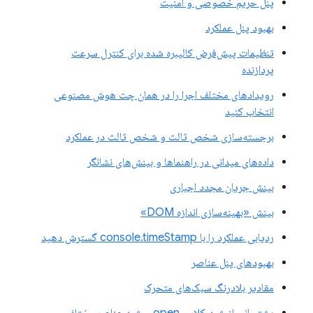
پنل حریم خصوصی و امنیت
بهبود پنل عملکرد
تنظیمات پیش‌فرض کالیبره شده برای کنترل سرعت
پردازنده
رویدادهای مختلف اجرا را در همان چت هوش مصنوعی
انتخاب کنید
برجسته‌سازی شخص ثالث و شخص ثالث در عملکرد
داده‌های میدانی در راهنماها و بینش‌های نشانگر
بینش جریان مجدد اجباری
بینش «بهینه‌سازی اندازه DOM»
ردیابی عملکرد را با console.timeStamp گسترش دهید
بهبودهای پنل عناصر
مقادیر بلادرنگ سبک‌های متحرک