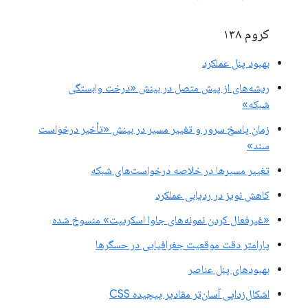
کروم ۱۳۸
بهبود پنل عملکرد
ریشه‌های از پیش متصل در بینش «درخت وابستگی
شبکه»
زمان پاسخ سرور و تغییر مسیر در بینش «تأخیر درخواست
سند»
تغییر مسیرها در خلاصه درخواست‌های شبکه
کاهش نویز در ردیابی عملکرد
«غیرفعال کردن نمونه‌های جاوا اسکریپت» منسوخ شده
پارامتر دقت موقعیت جغرافیایی در حسگرها
بهبودهای پنل عناصر
اشکال‌زدایی آسان‌تر مقادیر پیچیده CSS