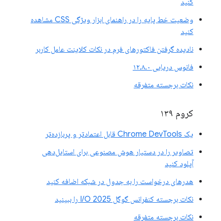
کنید
وضعیت خط پایه را در راهنمای ابزار ویژگی CSS مشاهده
کنید
نادیده گرفتن فاکتورهای فرم در نکات کلاینت عامل کاربر
فانوس دریایی ۱۲.۸.۰
نکات برجسته متفرقه
کروم ۱۳۹
یک Chrome DevTools قابل اعتمادتر و پربازده‌تر
تصاویر را در دستیار هوش مصنوعی برای استایل‌دهی
آپلود کنید
هدرهای درخواست را به جدول در شبکه اضافه کنید
نکات برجسته کنفرانس گوگل I/O 2025 را ببینید
نکات برجسته متفرقه