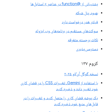
پشتیبانی از @function در عناصر > استایل‌ها
بهبود پنل شبکه
فیلتر هدر درخواست دارد
سوکت‌های مستقیم در برنامه‌های وب ایزوله
نکات برجسته متفرقه
دسترسی‌پذیری
کروم ۱۳۷
نسخه گوگل آی/او ۲۰۲۵
با استفاده از Gemini، تغییرات CSS را در فضای کاری
خود تغییر داده و ذخیره کنید
یک پوشه فضای کاری را متصل کنید و تغییرات را در
فایل‌های منبع خود ذخیره کنید