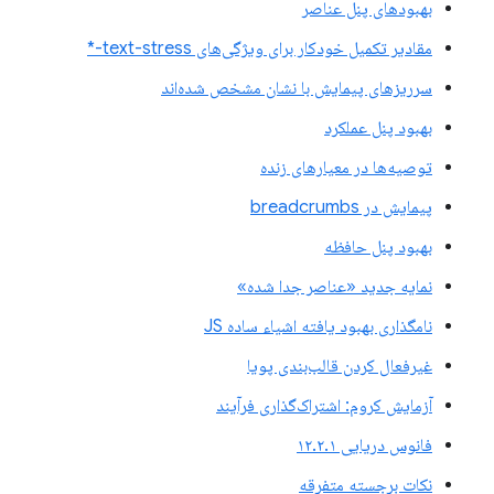
بهبودهای پنل عناصر
مقادیر تکمیل خودکار برای ویژگی‌های text-stress-*
سرریزهای پیمایش با نشان مشخص شده‌اند
بهبود پنل عملکرد
توصیه‌ها در معیارهای زنده
پیمایش در breadcrumbs
بهبود پنل حافظه
نمایه جدید «عناصر جدا شده»
نامگذاری بهبود یافته اشیاء ساده JS
غیرفعال کردن قالب‌بندی پویا
آزمایش کروم: اشتراک‌گذاری فرآیند
فانوس دریایی ۱۲.۲.۱
نکات برجسته متفرقه