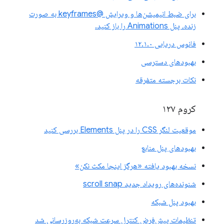
برای ضبط انیمیشن‌ها و ویرایش @keyframes به صورت
زنده، پنل Animations را باز کنید.
فانوس دریایی ۱۲.۱.۰
بهبودهای دسترسی
نکات برجسته متفرقه
کروم ۱۲۷
موقعیت لنگر CSS را در پنل Elements بررسی کنید
بهبودهای پنل منابع
نسخه بهبود یافته «هرگز اینجا مکث نکن»
شنونده‌های رویداد جدید scroll snap
بهبود پنل شبکه
تنظیمات پیش‌فرض کنترل سرعت شبکه به‌روزرسانی شد