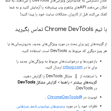
امکان دسترسی به جدیدترین ویژگی‌های DevTools را می‌دهند، به شما
امکان می‌دهند APIهای پلتفرم وب پیشرفته را آزمایش کنید و به شما
کمک می‌کنند قبل از کاربران، مشکلات سایت خود را پیدا کنید!
با تیم Chrome Dev
Tools تماس بگیرید
از گزینه‌های زیر برای بحث در مورد ویژگی‌های جدید، به‌روزرسانی‌ها یا
هر چیز دیگری که مربوط به DevTools است، استفاده کنید.
بازخوردها و درخواست‌های مربوط به ویژگی‌های جدید را
برای ما در
crbug.com
ارسال کنید.
more_vert
با استفاده از
مشکل DevTools را گزارش دهید.
گزینه‌های بیشتر
>
راهنما
>
گزارش مشکل DevTools
در DevTools.
توییت در
@ChromeDevTools
.
نظرات خود را در مورد
ویدیوهای یوتیوب «چه چیزهایی