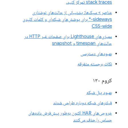
stack traces تمرکز کنید.
عناصر > سبک‌ها: پشتیبانی از حالت‌های نوشتاری
sideways-* برای پوشش‌های شبکه‌ای و کلمات کلیدی
CSS-wide
ممیزی‌های Lighthouse برای صفحات غیر HTTP در
حالت‌های timespan و snapshot
بهبودهای دسترسی
نکات برجسته متفرقه
کروم ۱۳۰
بهبود پنل شبکه
فیلترهای شبکه دوباره طراحی شدند
خروجی‌های HAR اکنون به‌طور پیش‌فرض داده‌های
حساس را حذف می‌کنند