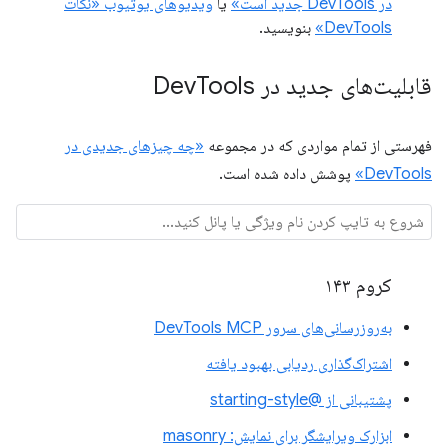
در DevTools جدید است»
یا
ویدیوهای یوتیوب «نکات
DevTools»
بنویسید.
قابلیت‌های جدید در Dev
Tools
فهرستی از تمام مواردی که در مجموعه
«چه چیزهای جدیدی در
DevTools»
پوشش داده شده است.
کروم ۱۴۳
به‌روزرسانی‌های سرور DevTools MCP
اشتراک‌گذاری ردیابی بهبود یافته
پشتیبانی از @starting-style
ابزارک ویرایشگر برای نمایش: masonry