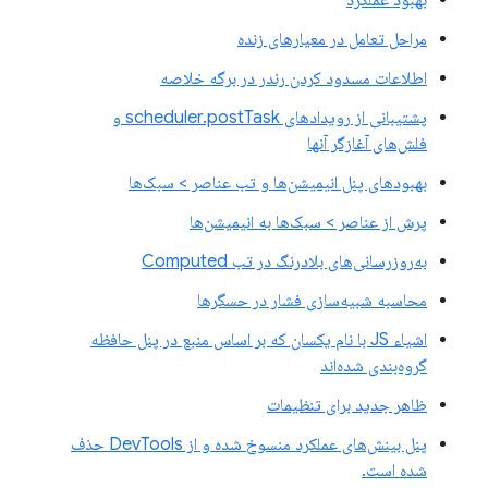
بهبود عملکرد
مراحل تعامل در معیارهای زنده
اطلاعات مسدود کردن رندر در برگه خلاصه
پشتیبانی از رویدادهای scheduler.postTask و
فلش‌های آغازگر آنها
بهبودهای پنل انیمیشن‌ها و تب عناصر > سبک‌ها
پرش از عناصر > سبک‌ها به انیمیشن‌ها
به‌روزرسانی‌های بلادرنگ در تب Computed
محاسبه شبیه‌سازی فشار در حسگرها
اشیاء JS با نام یکسان که بر اساس منبع در پنل حافظه
گروه‌بندی شده‌اند
ظاهر جدید برای تنظیمات
پنل بینش‌های عملکرد منسوخ شده و از DevTools حذف
شده است.