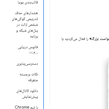
قالب‌بندی پویا
هشدارهای حذف
تدریجی کوکی‌های
شخص ثالث در
پنل‌های شبکه و
برنامه
واست بزرگ»
را فعال می‌کردید یا
فانوس دریایی
۱۱.۴.۰
دسترسی‌پذیری
نکات برجسته
متفرقه
دانلود کانال‌های
پیش‌نمایش
با تیم Chrome