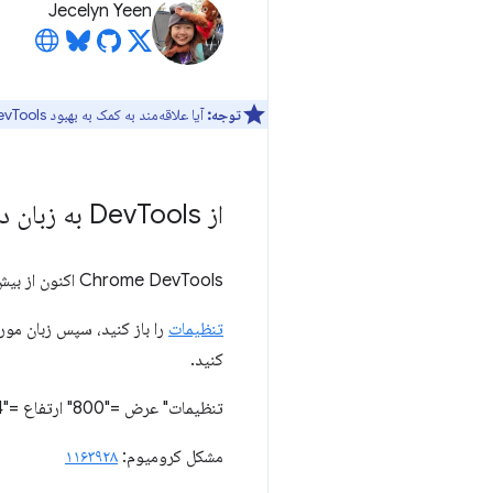
Jecelyn Yeen
توجه:
آیا علاقه‌مند به کمک به بهبود DevTools هستید؟ برای شرکت در
از Dev
Tools به زبان دلخواه خود استفاده کنید
Chrome DevTools اکنون از بیش از ۸۰ زبان پشتیبانی می‌کند و به شما امکان می‌دهد با زبان دلخواه خود کار کنید!
تنظیمات
را باز کنید، سپس زبان مور
کنید.
تنظیمات" عرض ="800" ارتفاع ="494">
مشکل کرومیوم:
۱۱۶۳۹۲۸