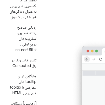
نمایش سازگار
اکسسوری‌های بومی
به عنوان ویژگی‌های
خودشان در کنسول
ردیابی صحیح
پشته خطا برای
اسکریپت‌های
درون‌خطی با
#sourceURL
تغییر قالب رنگ در
پنل Computed
جایگزین کردن
tooltip های
سفارشی با tooltip
های بومی HTML
[آزمایشی] مشکلات