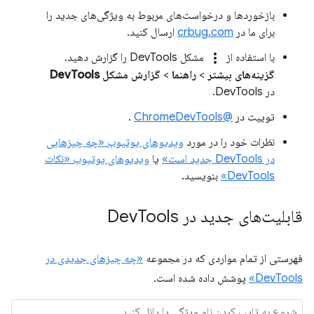
بازخوردها و درخواست‌های مربوط به ویژگی‌های جدید را
برای ما در
crbug.com
ارسال کنید.
more_vert
با استفاده از
مشکل DevTools را گزارش دهید.
گزینه‌های بیشتر
>
راهنما
>
گزارش مشکل DevTools
در DevTools.
توییت در
@ChromeDevTools
.
نظرات خود را در مورد
ویدیوهای یوتیوب «چه چیزهایی
در DevTools جدید است»
یا
ویدیوهای یوتیوب «نکات
DevTools»
بنویسید.
قابلیت‌های جدید در Dev
Tools
فهرستی از تمام مواردی که در مجموعه
«چه چیزهای جدیدی در
DevTools»
پوشش داده شده است.