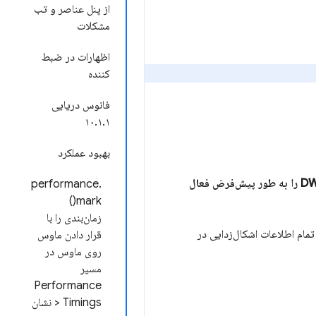
از پنل عناصر و تب
مشکلات
اظهارات در ضبط
کننده
فانوس دریایی
۱۰.۱.۱
بهبود عملکرد
اشکال‌زدایی WebAssembly: پشتیبانی از DWARF را به طور پیش‌فرض فعال
performance.
mark()
زمان‌بندی را با
C و C++ را در برنامه‌های Wasm اشکال‌زدایی کنید، و تمام اطلاعات اشکال‌زدایی در
قرار دادن ماوس
روی ماوس در
مسیر
Performance
> Timings نشان