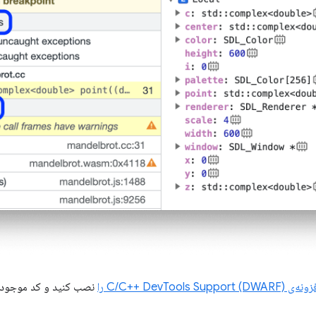
‌ی C/C++ DevTools Support (DWARF) را
نصب کنید و کد موجود