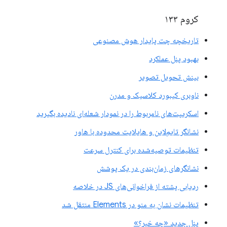
کروم ۱۳۳
تاریخچه چت پایدار هوش مصنوعی
بهبود پنل عملکرد
بینش تحویل تصویر
ناوبری کیبورد کلاسیک و مدرن
اسکریپت‌های نامربوط را در نمودار شعله‌ای نادیده بگیرید
نشانگر تایم‌لاین و هایلایت محدوده با هاور
تنظیمات توصیه‌شده برای کنترل سرعت
نشانگرهای زمان‌بندی در یک پوشش
ردیابی پشته از فراخوانی‌های JS در خلاصه
تنظیمات نشان به منو در Elements منتقل شد
پنل جدید «چه خبر؟»