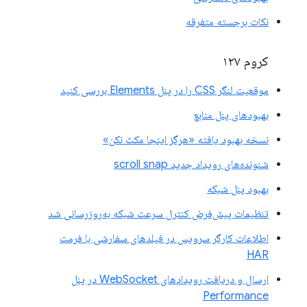
نکات برجسته متفرقه
کروم ۱۲۷
موقعیت لنگر CSS را در پنل Elements بررسی کنید
بهبودهای پنل منابع
نسخه بهبود یافته «هرگز اینجا مکث نکن»
شنونده‌های رویداد جدید scroll snap
بهبود پنل شبکه
تنظیمات پیش‌فرض کنترل سرعت شبکه به‌روزرسانی شد
اطلاعات کارگر سرویس در فیلدهای سفارشی با فرمت
HAR
ارسال و دریافت رویدادهای WebSocket در پنل
Performance