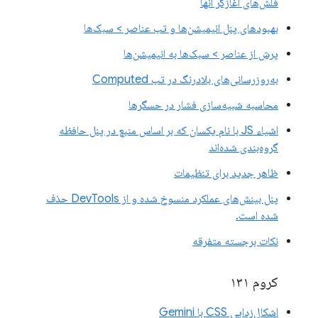
فلش‌های آغازگر آنها
بهبودهای پنل انیمیشن‌ها و تب عناصر > سبک‌ها
پرش از عناصر > سبک‌ها به انیمیشن‌ها
به‌روزرسانی‌های بلادرنگ در تب Computed
محاسبه شبیه‌سازی فشار در حسگرها
اشیاء JS با نام یکسان که بر اساس منبع در پنل حافظه
گروه‌بندی شده‌اند
ظاهر جدید برای تنظیمات
پنل بینش‌های عملکرد منسوخ شده و از DevTools حذف
شده است.
نکات برجسته متفرقه
کروم ۱۳۱
اشکال‌زدایی CSS با Gemini