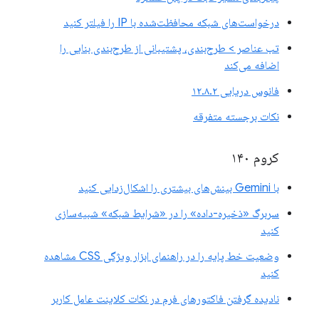
درخواست‌های شبکه محافظت‌شده با IP را فیلتر کنید
تب عناصر > طرح‌بندی، پشتیبانی از طرح‌بندی بنایی را
اضافه می‌کند
فانوس دریایی ۱۲.۸.۲
نکات برجسته متفرقه
کروم ۱۴۰
با Gemini بینش‌های بیشتری را اشکال‌زدایی کنید
سربرگ «ذخیره-داده» را در «شرایط شبکه» شبیه‌سازی
کنید
وضعیت خط پایه را در راهنمای ابزار ویژگی CSS مشاهده
کنید
نادیده گرفتن فاکتورهای فرم در نکات کلاینت عامل کاربر