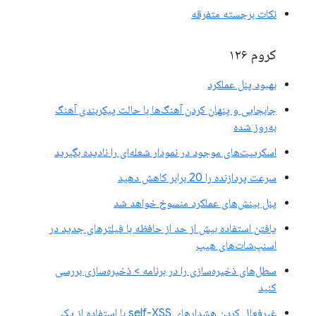
نکات برجسته متفرقه
کروم ۱۲۶
بهبود پنل عملکرد
جابجایی و پنهان کردن آهنگ‌ها با حالت پیکربندی آهنگ
به‌روز شده
اسکریپت‌های موجود در نمودار شعله‌ای را نادیده بگیرید
سرعت پردازنده را 20 برابر کاهش دهید
پنل بینش‌های عملکرد منسوخ خواهد شد
یافتن استفاده بیش از حد از حافظه با فیلترهای جدید در
اسنپ‌شات‌های هیپ
سطل‌های ذخیره‌سازی را در برنامه > ذخیره‌سازی بررسی
کنید
غیرفعال کردن هشدارهای self-XSS با استفاده از یک