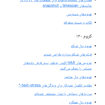
ممیزی‌های Lighthouse برای صفحات غیر HTTP در
حالت‌های timespan و snapshot
بهبودهای دسترسی
نکات برجسته متفرقه
کروم ۱۳۰
بهبود پنل شبکه
فیلترهای شبکه دوباره طراحی شدند
خروجی‌های HAR اکنون به‌طور پیش‌فرض داده‌های
حساس را حذف می‌کنند
بهبودهای پنل عناصر
مقادیر تکمیل خودکار برای ویژگی‌های text-stress-*
سرریزهای پیمایش با نشان مشخص شده‌اند
بهبود پنل عملکرد