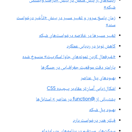
ریشه‌های از پیش متصل در بینش «درخت وابستگی
شبکه»
زمان پاسخ سرور و تغییر مسیر در بینش «تأخیر درخواست
سند»
تغییر مسیرها در خلاصه درخواست‌های شبکه
کاهش نویز در ردیابی عملکرد
«غیرفعال کردن نمونه‌های جاوا اسکریپت» منسوخ شده
پارامتر دقت موقعیت جغرافیایی در حسگرها
بهبودهای پنل عناصر
اشکال‌زدایی آسان‌تر مقادیر پیچیده CSS
پشتیبانی از @function در عناصر > استایل‌ها
بهبود پنل شبکه
فیلتر هدر درخواست دارد
سوکت‌های مستقیم در برنامه‌های وب ایزوله