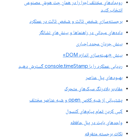
رویدادهای مختلف اجرا را در همان چت هوش مصنوعی
انتخاب کنید
برجسته‌سازی شخص ثالث و شخص ثالث در عملکرد
داده‌های میدانی در راهنماها و بینش‌های نشانگر
بینش جریان مجدد اجباری
بینش «بهینه‌سازی اندازه DOM»
ردیابی عملکرد را با console.timeStamp گسترش دهید
بهبودهای پنل عناصر
مقادیر بلادرنگ سبک‌های متحرک
پشتیبانی از شبه کلاس open و شبه عناصر مختلف
کپی کردن تمام پیام‌های کنسول
واحدهای بایت در پنل حافظه
نکات برجسته متفرقه