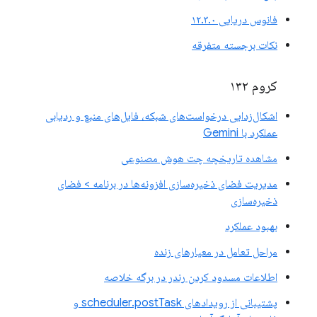
فانوس دریایی ۱۲.۳.۰
نکات برجسته متفرقه
کروم ۱۳۲
اشکال‌زدایی درخواست‌های شبکه، فایل‌های منبع و ردیابی
عملکرد با Gemini
مشاهده تاریخچه چت هوش مصنوعی
مدیریت فضای ذخیره‌سازی افزونه‌ها در برنامه > فضای
ذخیره‌سازی
بهبود عملکرد
مراحل تعامل در معیارهای زنده
اطلاعات مسدود کردن رندر در برگه خلاصه
پشتیبانی از رویدادهای scheduler.postTask و