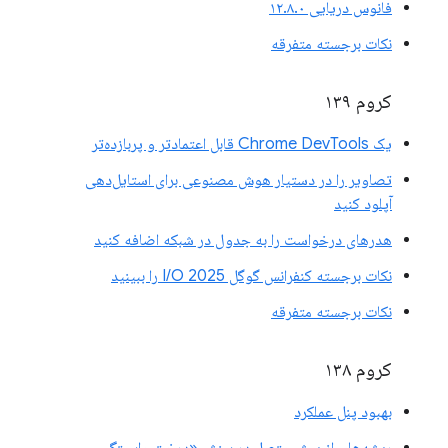
فانوس دریایی ۱۲.۸.۰
نکات برجسته متفرقه
کروم ۱۳۹
یک Chrome DevTools قابل اعتمادتر و پربازده‌تر
تصاویر را در دستیار هوش مصنوعی برای استایل‌دهی
آپلود کنید
هدرهای درخواست را به جدول در شبکه اضافه کنید
نکات برجسته کنفرانس گوگل I/O 2025 را ببینید
نکات برجسته متفرقه
کروم ۱۳۸
بهبود پنل عملکرد