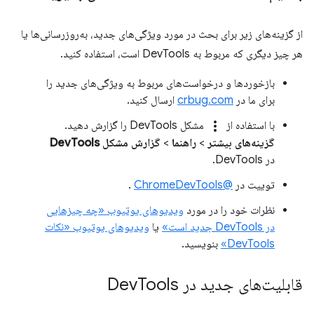
از گزینه‌های زیر برای بحث در مورد ویژگی‌های جدید، به‌روزرسانی‌ها یا
هر چیز دیگری که مربوط به DevTools است، استفاده کنید.
بازخوردها و درخواست‌های مربوط به ویژگی‌های جدید را
برای ما در
crbug.com
ارسال کنید.
more_vert
با استفاده از
مشکل DevTools را گزارش دهید.
گزینه‌های بیشتر
>
راهنما
>
گزارش مشکل DevTools
در DevTools.
توییت در
@ChromeDevTools
.
نظرات خود را در مورد
ویدیوهای یوتیوب «چه چیزهایی
در DevTools جدید است»
یا
ویدیوهای یوتیوب «نکات
DevTools»
بنویسید.
قابلیت‌های جدید در Dev
Tools