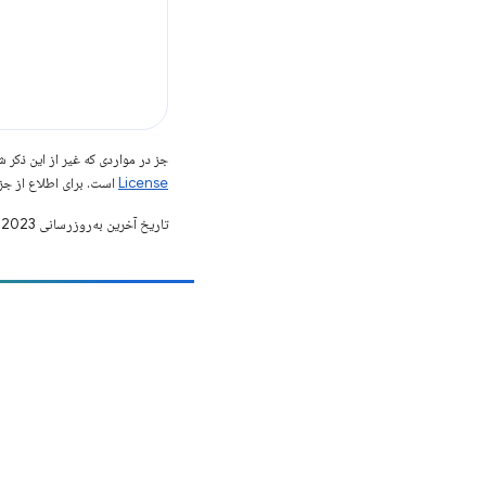
جز در مواردی که غیر از این ذک
License
است. برای اطلاع از جز
تاریخ آخرین به‌روزرسانی 2023-02-16 به‌وقت ساعت هماهنگ جهانی.
مشارکت
یک اشکال را ثبت کنید
مسائل باز را ببینید