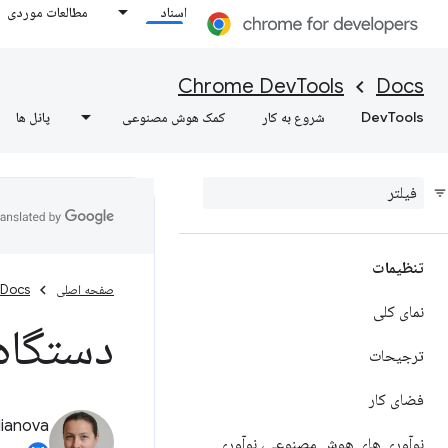
اسناد
مطالعات موردی
Chrome DevTools
Docs
DevTools
شروع به کار
کمک هوش مصنوعی
پانل ها
تنظیمات
صفحه اصلی
Docs
نمای کلی
دستگاه 
ترجیحات
فضای کار
lianova
نوآوری های هوش مصنوعی، نوآوری