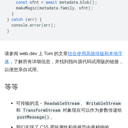
const
sfnt
=
await
metadata
.
blob
();
makeMagic
(
metadata
.
family
,
sfnt
);
}
}
catch
(
err
)
{
console
.
error
(
err
);
}
请参阅 web.dev 上 Tom 的文章
结合使用高级排版和本地字
体
，了解所有详细信息，并找到指向源代码试用版的链接，
以便您亲自试用。
等等
可传输的流 -
ReadableStream
、
WritableStream
和
TransformStream
对象现在可以作为参数传递给
postMessage()
。
我们实现了 CSS 逻辑属性和值规范中最精细的