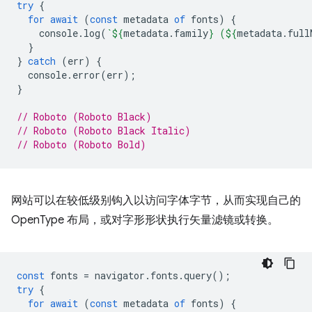
try
{
for
await
(
const
metadata
of
fonts
)
{
console
.
log
(
`
${
metadata
.
family
}
 (
${
metadata
.
full
}
}
catch
(
err
)
{
console
.
error
(
err
);
}
// Roboto (Roboto Black)
// Roboto (Roboto Black Italic)
// Roboto (Roboto Bold)
网站可以在较低级别钩入以访问字体字节，从而实现自己的
OpenType 布局，或对字形形状执行矢量滤镜或转换。
const
fonts
=
navigator
.
fonts
.
query
();
try
{
for
await
(
const
metadata
of
fonts
)
{