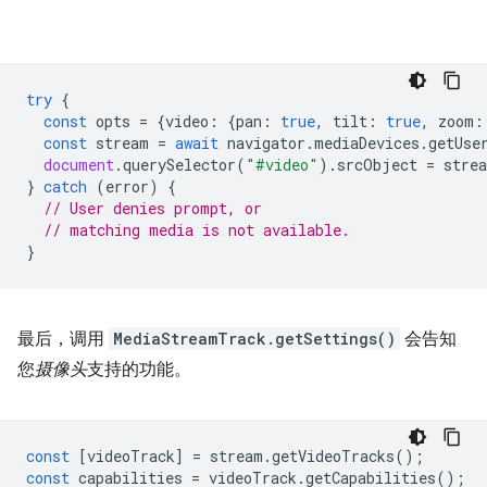
try
{
const
opts
=
{
video
:
{
pan
:
true
,
tilt
:
true
,
zoom
:
const
stream
=
await
navigator
.
mediaDevices
.
getUse
document
.
querySelector
(
"#video"
).
srcObject
=
stre
}
catch
(
error
)
{
// User denies prompt, or
// matching media is not available.
}
最后，调用
MediaStreamTrack.getSettings()
会告知
您
摄像头
支持的功能。
const
[
videoTrack
]
=
stream
.
getVideoTracks
();
const
capabilities
=
videoTrack
.
getCapabilities
();