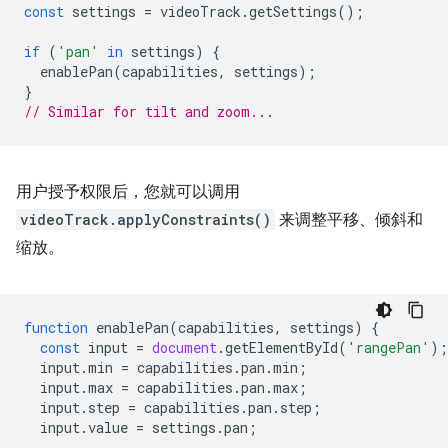
const
settings
=
videoTrack
.
getSettings
();
if
(
'pan'
in
settings
)
{
enablePan
(
capabilities
,
settings
);
}
// Similar for tilt and zoom...
用户授予权限后，您就可以调用
videoTrack.applyConstraints()
来调整平移、倾斜和
缩放。
function
enablePan
(
capabilities
,
settings
)
{
const
input
=
document
.
getElementById
(
'rangePan'
);
input
.
min
=
capabilities
.
pan
.
min
;
input
.
max
=
capabilities
.
pan
.
max
;
input
.
step
=
capabilities
.
pan
.
step
;
input
.
value
=
settings
.
pan
;