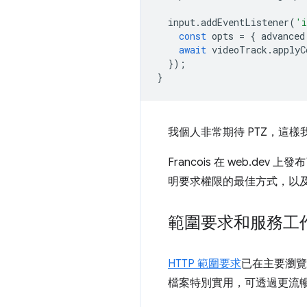
input
.
addEventListener
(
'i
const
opts
=
{
advanced
await
videoTrack
.
applyC
});
}
我個人非常期待 PTZ，這
Francois 在 web.dev
明要求權限的最佳方式，以及
範圍要求和服務工
HTTP 範圍要求
已在主要瀏覽
檔案特別實用，可透過更流