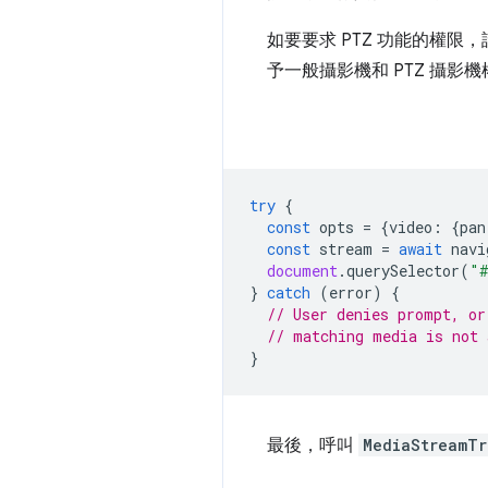
如要要求 PTZ 功能的權限，
予一般攝影機和 PTZ 攝影
try
{
const
opts
=
{
video
:
{
pan
const
stream
=
await
navi
document
.
querySelector
(
"#
}
catch
(
error
)
{
// User denies prompt, or
// matching media is not 
}
最後，呼叫
MediaStreamTr