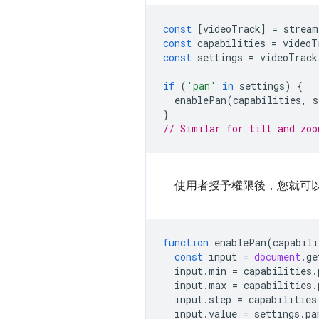
const
[
videoTrack
]
=
stream
const
capabilities
=
videoT
const
settings
=
videoTrack
if
(
'pan'
in
settings
)
{
enablePan
(
capabilities
,
s
}
// Similar for tilt and zoo
使用者授予權限後，您就可
function
enablePan
(
capabili
const
input
=
document
.
ge
input
.
min
=
capabilities
.
input
.
max
=
capabilities
.
input
.
step
=
capabilities
input
.
value
=
settings
.
pa