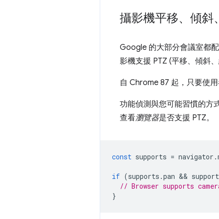
攝影機平移、傾斜
Google 的大部分會議
影機支援 PTZ (平移、傾
自 Chrome 87 起，只
功能偵測與您可能習慣的方
查看
瀏覽器
是否支援 PTZ。
const
supports
=
navigator
.
if
(
supports
.
pan
 && 
support
// Browser supports camer
}