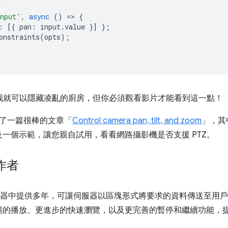
nput'
,
async
()
=
>
{
:
[{
pan
:
input
.
value
}]
};
onstraints
(
opts
);
樣我就可以隱藏凌亂的廚房，但你必須觀看影片才能看到這一點！
 上發布了一篇很棒的文章「
Control camera pan, tilt, and zoom
」，其
一個示範，讓您親自試用，看看網路攝影機是否支援 PTZ。
作者
器中提供多年，可讓伺服器以區塊形式將要求的資料傳送至用戶
暢的播放、更進步的快速瀏覽，以及更完善的暫停和繼續功能，