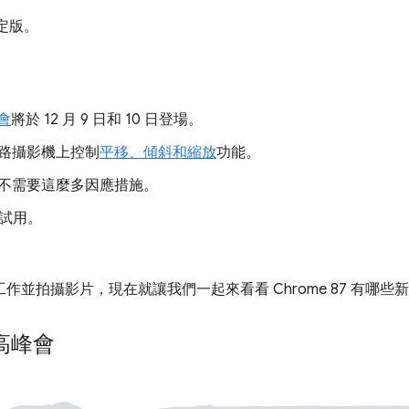
穩定版。
會
將於 12 月 9 日和 10 日登場。
路攝影機上控制
平移、傾斜和縮放
功能。
不需要這麼多因應措施。
試用。
作並拍攝影片，現在就讓我們一起來看看 Chrome 87 有哪些
員高峰會