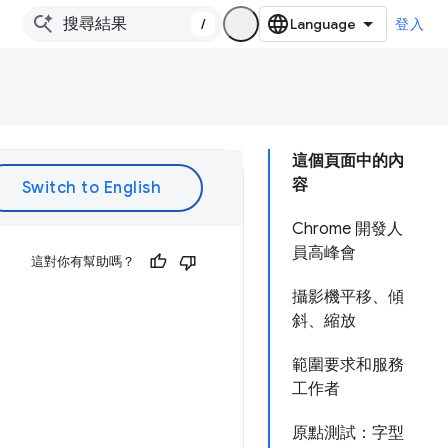
/
登入
這個頁面中的內
容
Chrome 開發人
員高峰會
這對你有幫助嗎？
攝影機平移、傾
斜、縮放
範圍要求和服務
工作者
原點測試：字型