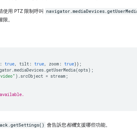
請使用 PTZ 限制呼叫
navigator.mediaDevices.getUserMedi
機權限。
:
true
,
tilt
:
true
,
zoom
:
true
}};
gator
.
mediaDevices
.
getUserMedia
(
opts
);
video"
).
srcObject
=
stream
;
available.
ack.getSettings()
會告訴您
相機
支援哪些功能。