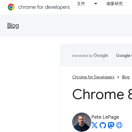
文件
個案研究
Blog
Goog
Chrome for Developers
Blog
Chrome
Pete LePage