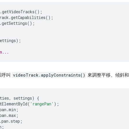
.
getVideoTracks
();
rack
.
getCapabilities
();
.
getSettings
();
ettings
);
m...
以呼叫
videoTrack.applyConstraints()
來調整平移、傾斜和
ties
,
settings
)
{
tElementById
(
'rangePan'
);
pan
.
min
;
pan
.
max
;
.
pan
.
step
;
n
;