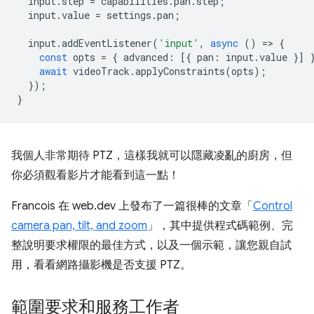
input
.
step
=
capabilities
.
pan
.
step
;
input
.
value
=
settings
.
pan
;
input
.
addEventListener
(
'input'
,
async
()
=
>
{
const
opts
=
{
advanced
:
[{
pan
:
input
.
value
}]
await
videoTrack
.
applyConstraints
(
opts
);
});
}
我個人非常期待 PTZ，這樣我就可以隱藏凌亂的廚房，但
你必須觀看影片才能看到這一點！
Francois 在 web.dev 上發布了一篇很棒的文章「
Control
camera pan, tilt, and zoom
」，其中提供程式碼範例、完
整說明要求權限的最佳方式，以及一個示範，讓您親自試
用，看看網路攝影機是否支援 PTZ。
範圍要求和服務工作者