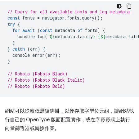
// Query for all available fonts and log metadata.
const
fonts
=
navigator
.
fonts
.
query
();
try
{
for
await
(
const
metadata
of
fonts
)
{
console
.
log
(
`
${
metadata
.
family
}
 (
${
metadata
.
full
}
}
catch
(
err
)
{
console
.
error
(
err
);
}
// Roboto (Roboto Black)
// Roboto (Roboto Black Italic)
// Roboto (Roboto Bold)
網站可以從較低層級鉤掛，以便存取字型位元組，讓網站執
行自己的 OpenType 版面配置實作，或在字形形狀上執行
向量篩選器或轉換作業。