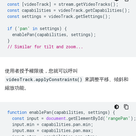
const
[
videoTrack
]
=
stream
.
getVideoTracks
();
const
capabilities
=
videoTrack
.
getCapabilities
();
const
settings
=
videoTrack
.
getSettings
();
if
(
'pan'
in
settings
)
{
enablePan
(
capabilities
,
settings
);
}
// Similar for tilt and zoom...
使用者授予權限後，您就可以呼叫
videoTrack.applyConstraints()
來調整平移、傾斜和
縮放功能。
function
enablePan
(
capabilities
,
settings
)
{
const
input
=
document
.
getElementById
(
'rangePan'
);
input
.
min
=
capabilities
.
pan
.
min
;
input
.
max
=
capabilities
.
pan
.
max
;