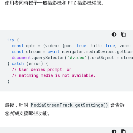
使用者同時授予一般攝影機和 PTZ 攝影機權限。
try
{
const
opts
=
{
video
:
{
pan
:
true
,
tilt
:
true
,
zoom
:
const
stream
=
await
navigator
.
mediaDevices
.
getUse
document
.
querySelector
(
"#video"
).
srcObject
=
stre
}
catch
(
error
)
{
// User denies prompt, or
// matching media is not available.
}
最後，呼叫
MediaStreamTrack.getSettings()
會告訴
您
相機
支援哪些功能。