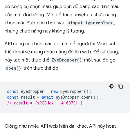
có công cụ chọn màu, giúp bạn dễ dàng xác định màu
của một đối tượng. Một số trình duyệt có chức năng
chọn màu được tích hợp vào
<input type=color>
,
nhưng chức năng này không lý tưởng.
API công cụ chọn màu do một số người tại Microsoft
triển khai sẽ mang chức năng đó lên web. Để sử dụng,
hãy tạo một thực thể
EyeDropper()
mới, sau đó gọi
open()
trên thực thể đó.
const
eyeDropper
=
new
EyeDropper
();
const
result
=
await
eyeDropper
.
open
();
// result = {sRGBHex: '#160731'}
Giống như nhiều API web hiện đại khác, API này hoạt