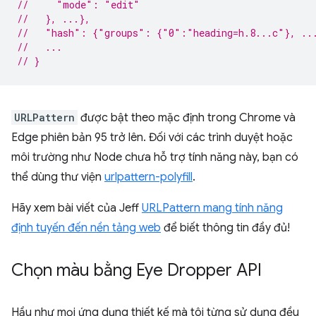
//     "mode": "edit"
//   }, ...},
//   "hash": {"groups": {"0":"heading=h.8...c"}, ..
//   ...
// }
URLPattern
được bật theo mặc định trong Chrome và
Edge phiên bản 95 trở lên. Đối với các trình duyệt hoặc
môi trường như Node chưa hỗ trợ tính năng này, bạn có
thể dùng thư viện
urlpattern-polyfill
.
Hãy xem bài viết của Jeff
URLPattern mang tính năng
định tuyến đến nền tảng web
để biết thông tin đầy đủ!
Chọn màu bằng Eye Dropper API
Hầu như mọi ứng dụng thiết kế mà tôi từng sử dụng đều