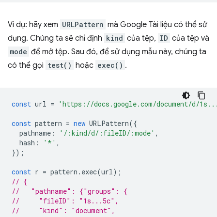
Ví dụ: hãy xem
URLPattern
mà Google Tài liệu có thể sử
dụng. Chúng ta sẽ chỉ định
kind
của tệp,
ID
của tệp và
mode
để mở tệp. Sau đó, để sử dụng mẫu này, chúng ta
có thể gọi
test()
hoặc
exec()
.
const
url
=
'https://docs.google.com/document/d/1s..
const
pattern
=
new
URLPattern
({
pathname
:
'/:kind/d/:fileID/:mode'
,
hash
:
'*'
,
});
const
r
=
pattern
.
exec
(
url
);
// {
//   "pathname": {"groups": {
//     "fileID": "1s...5c",
//     "kind": "document",