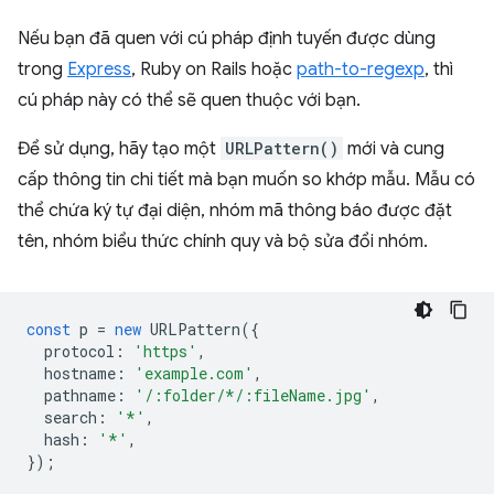
Nếu bạn đã quen với cú pháp định tuyến được dùng
trong
Express
, Ruby on Rails hoặc
path-to-regexp
, thì
cú pháp này có thể sẽ quen thuộc với bạn.
Để sử dụng, hãy tạo một
URLPattern()
mới và cung
cấp thông tin chi tiết mà bạn muốn so khớp mẫu. Mẫu có
thể chứa ký tự đại diện, nhóm mã thông báo được đặt
tên, nhóm biểu thức chính quy và bộ sửa đổi nhóm.
const
p
=
new
URLPattern
({
protocol
:
'https'
,
hostname
:
'example.com'
,
pathname
:
'/:folder/*/:fileName.jpg'
,
search
:
'*'
,
hash
:
'*'
,
});