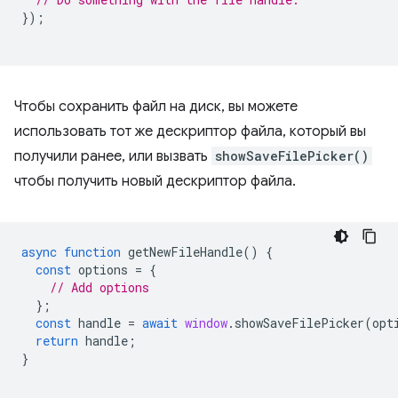
});
Чтобы сохранить файл на диск, вы можете
использовать тот же дескриптор файла, который вы
получили ранее, или вызвать
showSaveFilePicker()
чтобы получить новый дескриптор файла.
async
function
getNewFileHandle
()
{
const
options
=
{
// Add options
};
const
handle
=
await
window
.
showSaveFilePicker
(
opt
return
handle
;
}