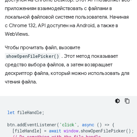
доступен на Chrome Desktop. Этот API позволяет веб-
приложениям взаимодействовать с файлами в
локальной файловой системе пользователя. Начиная
с Chrome 132, API доступен на Android, а также в
WebViews.
Чтобы прочитать файл, вызовите
showOpenFilePicker()
. Этот метод показывает
средство выбора файлов, а затем возвращает
дескриптор файла, который можно использовать для
чтения файла.
let
fileHandle
;
btn
.
addEventListener
(
'click'
,
async
()
=
>
{
[
fileHandle
]
=
await
window
.
showOpenFilePicker
();
// Do something with the file handle.