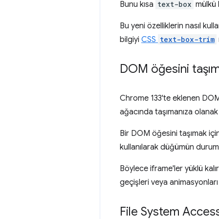
Bunu kısa
text-box
mülkü k
Bu yeni özelliklerin nasıl kul
bilgiyi
CSS
text-box-trim
DOM öğesini taşım
Chrome 133'te eklenen DOM 
ağacında taşımanıza olanak 
Bir DOM öğesini taşımak için 
kullanılarak düğümün durum
Böylece iframe'ler yüklü kalır
geçişleri veya animasyonlar
File System Acces