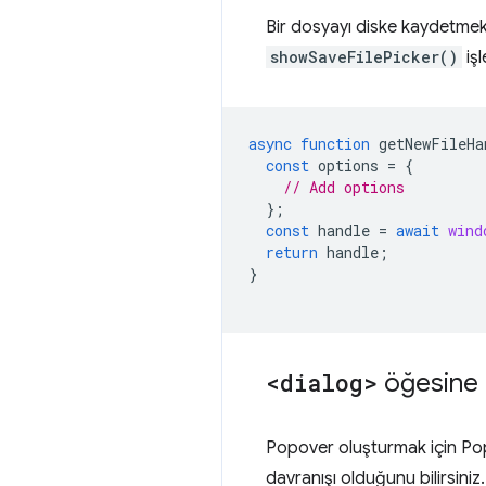
Bir dosyayı diske kaydetmek 
showSaveFilePicker()
işl
async
function
getNewFileHa
const
options
=
{
// Add options
};
const
handle
=
await
wind
return
handle
;
}
<dialog>
öğesine 
Popover oluşturmak için Popo
davranışı olduğunu bilirsiniz