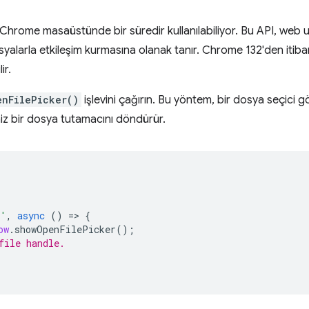
, Chrome masaüstünde bir süredir kullanılabiliyor. Bu API, web u
yalarla etkileşim kurmasına olanak tanır. Chrome 132'den itib
ir.
enFilePicker()
işlevini çağırın. Bu yöntem, bir dosya seçici 
niz bir dosya tutamacını döndürür.
k'
,
async
()
=
>
{
ow
.
showOpenFilePicker
();
file handle.