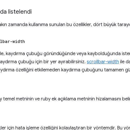
a listelendi
 Yakın zamanda kullanıma sunulan bu özellikler, dört büyük taray
llbar-width
ile, kaydırma çubuğu göründüğünde veya kaybolduğunda ist
kaydırma çubuğu için bir yer ayırabilirsiniz.
scrollbar-width
ile d
aydırma özelliğini etkilemeden kaydırma çubuğunu tamamen gizle
y temel metninin ve ruby ek açıklama metninin hizalamasını belirt
kler için hata işleme özelliğini kolaylaştıran bir yöntemdir. Bu y