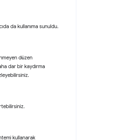
ıcıda da kullanıma sunuldu.
enmeyen düzen
aha dar bir kaydırma
yebilirsiniz.
ebilirsiniz.
öntemi kullanarak