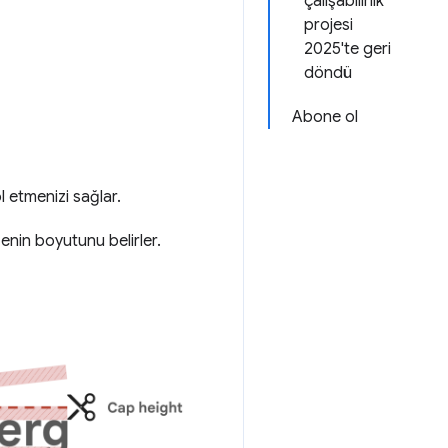
çalışabilirlik
projesi
2025'te geri
döndü
Abone ol
l etmenizi sağlar.
ğenin boyutunu belirler.