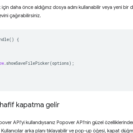
için daha önce aldığınız dosya adını kullanabilir veya yeni bir 
evini çağırabilirsiniz.
ndle
()
{
ow
.
showSaveFilePicker
(
options
);
hafif kapatma gelir
ver API'yi kullandıysanız Popover API'nin güzel özelliklerinde
. Kullanıcılar arka planı tıklayabilir ve pop-up öğesi, kapat dü