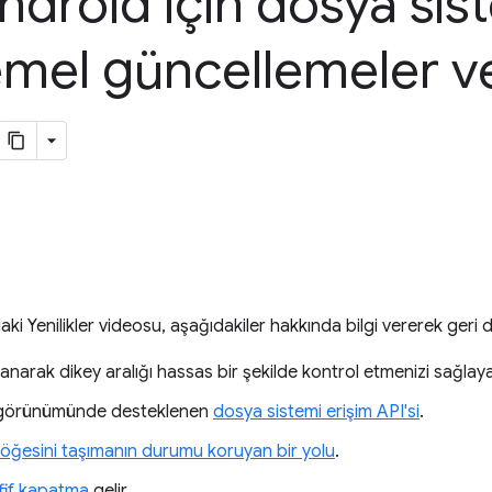
droid için dosya sis
mel güncellemeler v
 Yenilikler videosu, aşağıdakiler hakkında bilgi vererek geri 
kullanarak dikey aralığı hassas bir şekilde kontrol etmenizi sağla
 görünümünde desteklenen
dosya sistemi erişim API'si
.
ğesini taşımanın durumu koruyan bir yolu
.
fif kapatma
gelir.