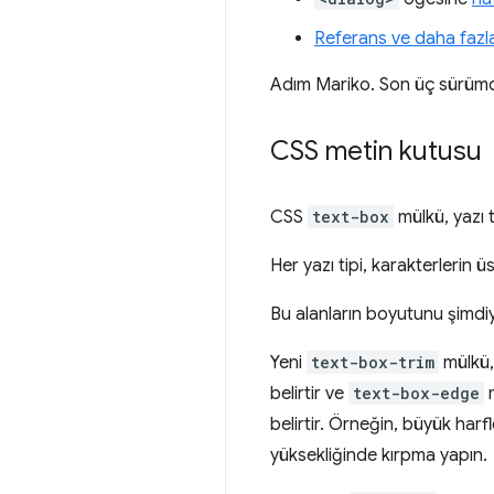
Referans ve daha fazl
Adım Mariko. Son üç sürümd
CSS metin kutusu
CSS
text-box
mülkü, yazı t
Her yazı tipi, karakterlerin 
Bu alanların boyutunu şimdi
Yeni
text-box-trim
mülkü, 
belirtir ve
text-box-edge
m
belirtir. Örneğin, büyük harf
yüksekliğinde kırpma yapın.