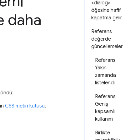
temi
<dialog>
öğesine hafif
e daha
kapatma gelir
Referans
değerde
güncellemeler
Referans
Yakın
zamanda
listelendi
döndü:
Referans
Geniş
yan
CSS metin kutusu
.
kapsamlı
kullanım
Birlikte