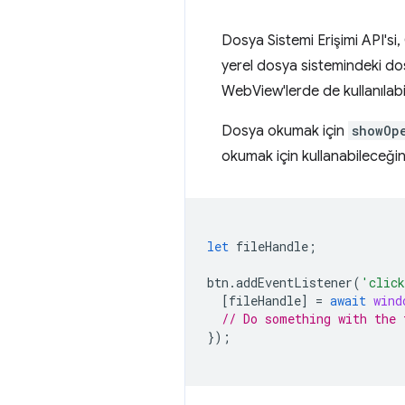
Dosya Sistemi Erişimi API'si
yerel dosya sistemindeki dos
WebView'lerde de kullanılabil
Dosya okumak için
showOp
okumak için kullanabileceği
let
fileHandle
;
btn
.
addEventListener
(
'clic
[
fileHandle
]
=
await
wind
// Do something with the 
});