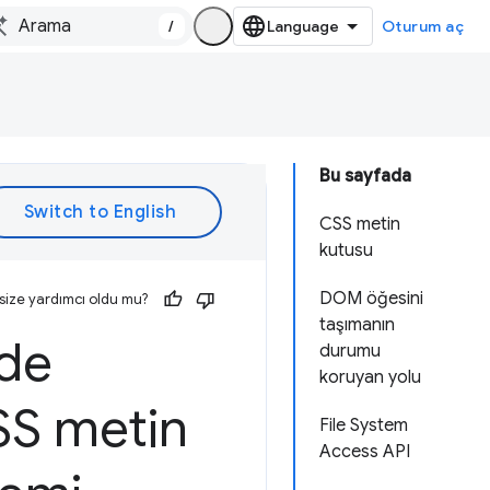
/
Oturum aç
Bu sayfada
CSS metin
kutusu
DOM öğesini
size yardımcı oldu mu?
taşımanın
de
durumu
koruyan yolu
CSS metin
File System
Access API