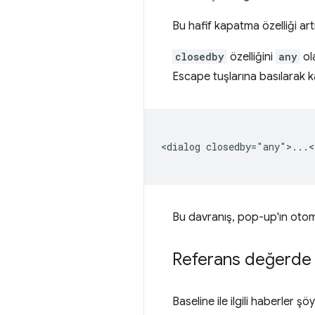
Bu hafif kapatma özelliği art
closedby
özelliğini
any
ola
Escape tuşlarına basılarak ka
<dialog closedby="any">...<
Bu davranış, pop-up'ın otoma
Referans değerde 
Baseline ile ilgili haberler şöy