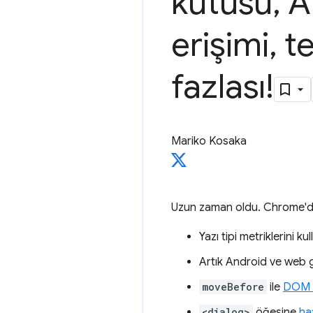
kutusu
,
An
erişimi
,
te
fazlası!
Mariko Kosaka
Uzun zaman oldu. Chrome'daki
Yazı tipi metriklerini 
Artık Android ve web
moveBefore
ile
DOM ö
<dialog>
öğesine
ha