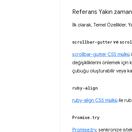
Referans Yakın zamand
İlk olarak, Temel Özellikler.
scrollbar-gutter
ve
scro
scrollbar-gutter CSS mülkü
değişikliklerini önlemek için 
çubuğu oluşturabilir veya k
ruby-align
ruby-align CSS mülkü
ile rub
Promise
.
try
Promise.try
, senkronize iste