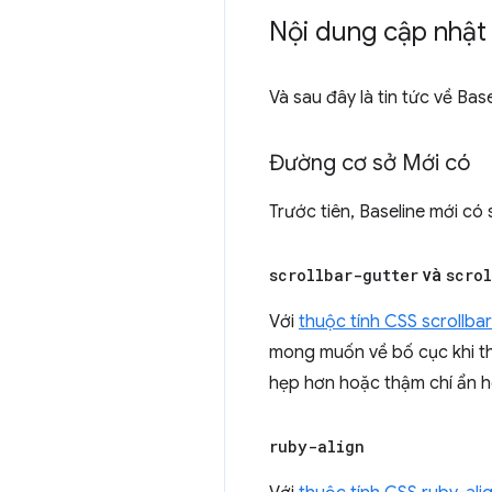
Nội dung cập nhật
Và sau đây là tin tức về Base
Đường cơ sở Mới có
Trước tiên, Baseline mới có
scrollbar-gutter
và
scro
Với
thuộc tính CSS scrollbar
mong muốn về bố cục khi th
hẹp hơn hoặc thậm chí ẩn 
ruby-align