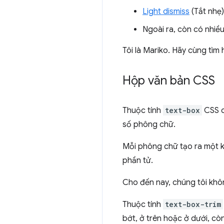
Light dismiss
(Tắt nhẹ)
Ngoài ra, còn có nhiề
Tôi là Mariko. Hãy cùng tì
Hộp văn bản CSS
Thuộc tính
text-box
CSS c
số phông chữ.
Mỗi phông chữ tạo ra một kh
phần tử.
Cho đến nay, chúng tôi khô
Thuộc tính
text-box-trim
bớt, ở trên hoặc ở dưới, cò