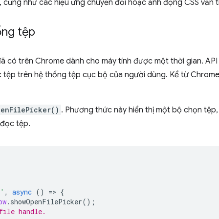
ở, cũng như các hiệu ứng chuyển đổi hoặc ảnh động CSS vẫn t
ống tệp
đã có trên Chrome dành cho máy tính được một thời gian. AP
 tệp trên hệ thống tệp cục bộ của người dùng. Kể từ Chrome 
enFilePicker()
. Phương thức này hiển thị một bộ chọn tệp,
đọc tệp.
k'
,
async
()
=
>
{
ow
.
showOpenFilePicker
();
file handle.