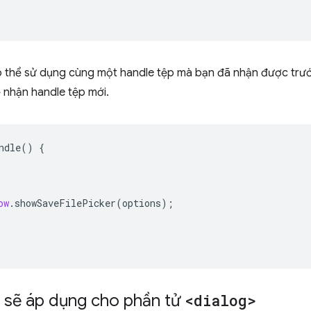
có thể sử dụng cùng một handle tệp mà bạn đã nhận được trư
 nhận handle tệp mới.
ndle
()
{
ow
.
showSaveFilePicker
(
options
);
 sẽ áp dụng cho phần tử
<dialog>