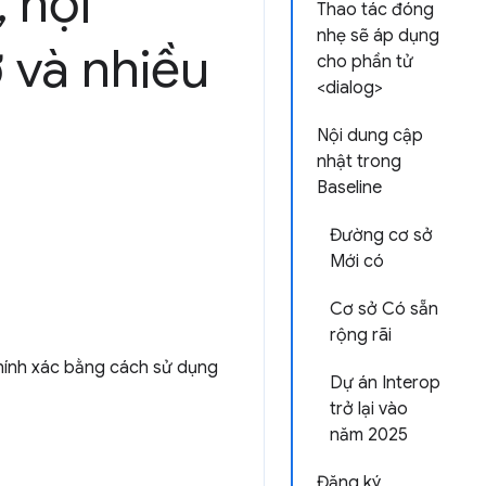
,
nội
Thao tác đóng
nhẹ sẽ áp dụng
 và nhiều
cho phần tử
<dialog>
Nội dung cập
nhật trong
Baseline
Đường cơ sở
Mới có
Cơ sở Có sẵn
rộng rãi
hính xác bằng cách sử dụng
Dự án Interop
trở lại vào
năm 2025
Đăng ký