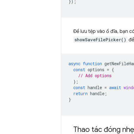
});
Để lưu tệp vào ổ đĩa, bạn 
showSaveFilePicker()
để
async
function
getNewFileHa
const
options
=
{
// Add options
};
const
handle
=
await
wind
return
handle
;
}
Thao tác đóng nhẹ