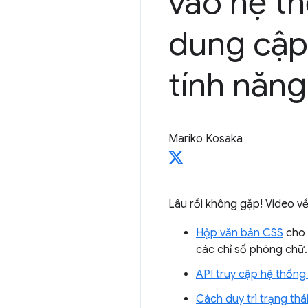
vào hệ t
dung cập
tính năng
Mariko Kosaka
Lâu rồi không gặp! Video về
Hộp văn bản CSS
cho 
các chỉ số phông chữ.
API truy cập hệ thống
Cách duy trì trạng th