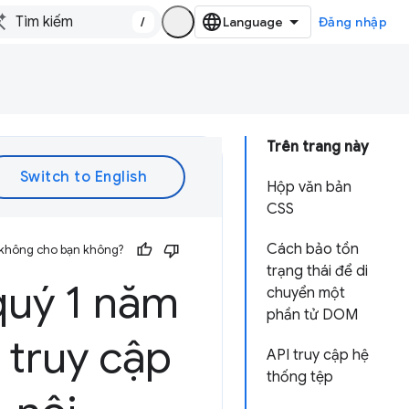
/
Đăng nhập
Trên trang này
Hộp văn bản
CSS
Cách bảo tồn
 không cho bạn không?
trạng thái để di
quý 1 năm
chuyển một
phần tử DOM
truy cập
API truy cập hệ
thống tệp