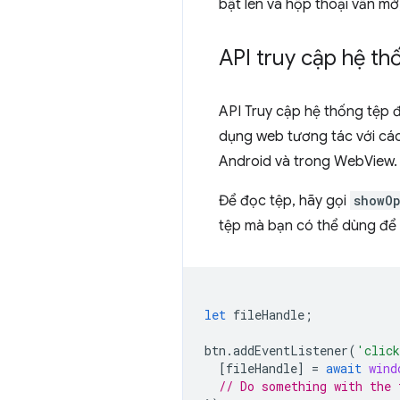
bật lên và hộp thoại vẫn m
API truy cập hệ th
API Truy cập hệ thống tệp 
dụng web tương tác với các
Android và trong WebView.
Để đọc tệp, hãy gọi
showOp
tệp mà bạn có thể dùng để 
let
fileHandle
;
btn
.
addEventListener
(
'clic
[
fileHandle
]
=
await
wind
// Do something with the 