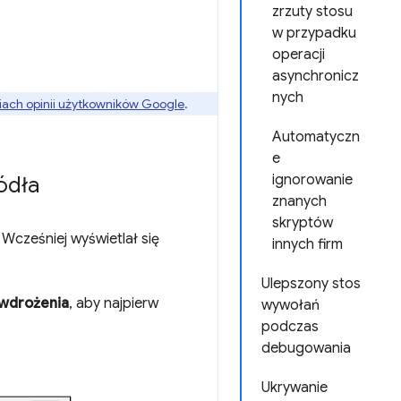
zrzuty stosu
w przypadku
operacji
asynchronicz
nych
ach opinii użytkowników Google
.
Automatyczn
e
ignorowanie
ódła
znanych
skryptów
Wcześniej wyświetlał się
innych firm
Ulepszony stos
 wdrożenia
, aby najpierw
wywołań
podczas
debugowania
Ukrywanie