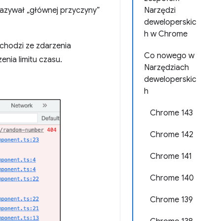
kazywał „głównej przyczyny”
Narzędzi
deweloperskic
h w Chrome
chodzi ze zdarzenia
Co nowego w
enia limitu czasu.
Narzędziach
deweloperskic
h
Chrome 143
Chrome 142
Chrome 141
Chrome 140
Chrome 139