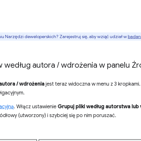
 Narzędzi deweloperskich? Zarejestruj się, aby wziąć udział w
badani
w według autora
/
wdrożenia w panelu Źr
 autora / wdrożenia
jest teraz widoczna w menu z 3 kropkami. 
igacyjnym.
acyjną
. Włącz ustawienie
Grupuj pliki według autorstwa lub
ródłowy (utworzony) i szybciej się po nim poruszać.