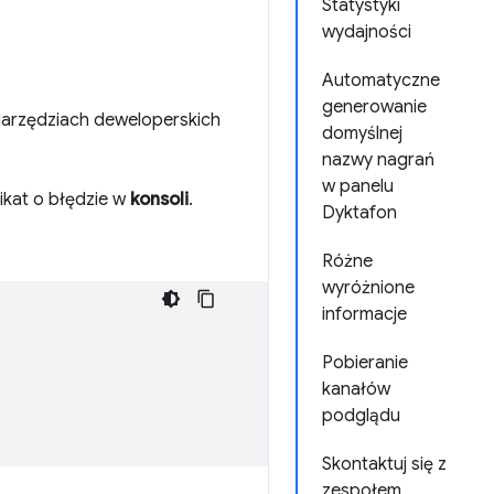
Statystyki
wydajności
Automatyczne
generowanie
Narzędziach deweloperskich
domyślnej
nazwy nagrań
w panelu
nikat o błędzie w
konsoli
.
Dyktafon
Różne
wyróżnione
informacje
Pobieranie
kanałów
podglądu
Skontaktuj się z
zespołem