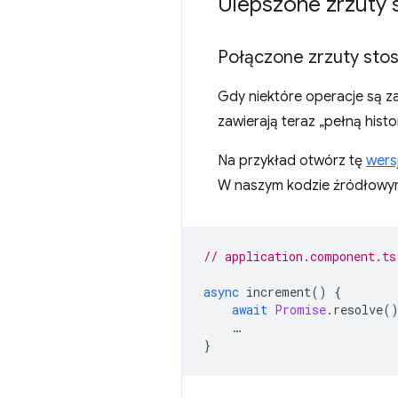
Ulepszone zrzuty 
Połączone zrzuty sto
Gdy niektóre operacje są 
zawierają teraz „pełną hist
Na przykład otwórz tę
wers
W naszym kodzie źródłowym
// application.component.ts
async
increment
()
{
await
Promise
.
resolve
(
…
}