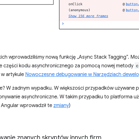
ich wprowadziliśmy nową funkcję „Async Stack Tagging”. Mo
obie części kodu asynchronicznego za pomocą nowej metody
c
z w artykule
Nowoczesne debugowanie w Narzędziach dewelo
ie? W żadnym wypadku. W większości przypadków używane p
onywanie asynchroniczne. W takim przypadku to platforma używ
. Angular wprowadził te
zmiany
)
anie znanych skryptów innych firm