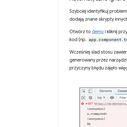
Szybciej identyfikuj probl
dodają znane skrypty innych
Otwórz to
demo
i kliknij p
kod (np.
app.component.t
Wcześniej ślad stosu zawiera
generowany przez narzędzia 
przyczyny błędu zajęło więc