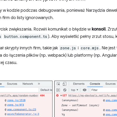
emy w kodzie podczas debugowania, ponieważ Narzędzia dewe
 firm do listy ignorowanych.
rzycisk zwiększania. Rozwiń komunikat o błędzie w
konsoli
. Zrzu
s
button.component.ts
). Aby wyświetlić pełny zrzut stosu, k
ł skrypty innych firm, takie jak
zone.js
i
core.mjs
. Nie jes
do łączenia plików (np. webpack) lub platformy (np. Angular)
ej czasu.