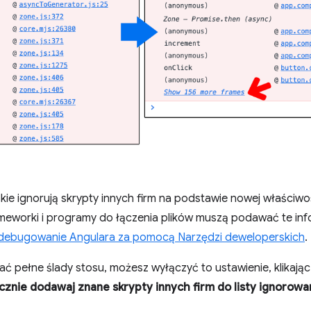
kie ignorują skrypty innych firm na podstawie nowej właściw
worki i programy do łączenia plików muszą podawać te info
 debugowanie Angulara za pomocą Narzędzi deweloperskich
.
lać pełne ślady stosu, możesz wyłączyć to ustawienie, klikają
znie dodawaj znane skrypty innych firm do listy ignorow