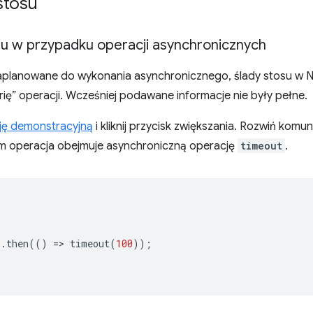
stosu
su w przypadku operacji asynchronicznych
zaplanowane do wykonania asynchronicznego, ślady stosu w 
orię” operacji. Wcześniej podawane informacje nie były pełne.
ję demonstracyjną
i kliknij przycisk zwiększania. Rozwiń komu
 operacja obejmuje asynchroniczną operację
timeout
.
).
then
(()
=
>
timeout
(
100
));