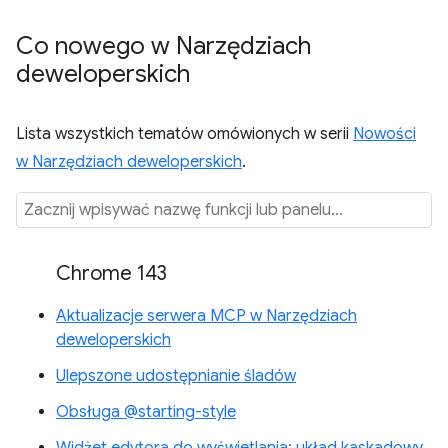
Co nowego w Narzędziach
deweloperskich
Lista wszystkich tematów omówionych w serii
Nowości
w Narzędziach deweloperskich
.
Chrome 143
Aktualizacje serwera MCP w Narzędziach
deweloperskich
Ulepszone udostępnianie śladów
Obsługa @starting-style
Widżet edytora do wyświetlania: układ kaskadowy