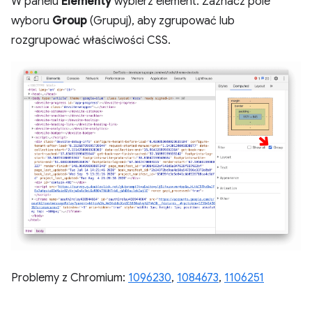
W panelu
Elementy
wybierz element. Zaznacz pole
wyboru
Group
(Grupuj), aby zgrupować lub
rozgrupować właściwości CSS.
Problemy z Chromium:
1096230
,
1084673
,
1106251