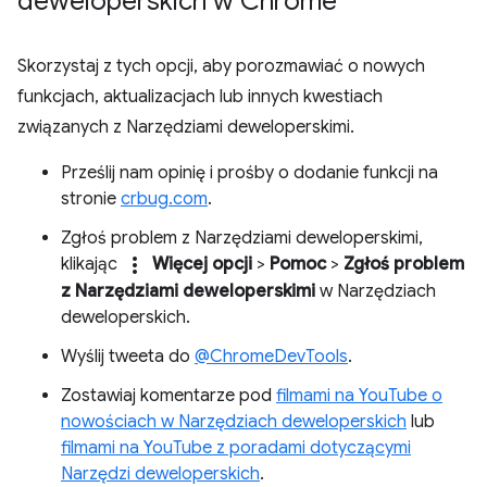
deweloperskich w Chrome
Skorzystaj z tych opcji, aby porozmawiać o nowych
funkcjach, aktualizacjach lub innych kwestiach
związanych z Narzędziami deweloperskimi.
Prześlij nam opinię i prośby o dodanie funkcji na
stronie
crbug.com
.
Zgłoś problem z Narzędziami deweloperskimi,
more_vert
klikając
Więcej opcji
>
Pomoc
>
Zgłoś problem
z Narzędziami deweloperskimi
w Narzędziach
deweloperskich.
Wyślij tweeta do
@ChromeDevTools
.
Zostawiaj komentarze pod
filmami na YouTube o
nowościach w Narzędziach deweloperskich
lub
filmami na YouTube z poradami dotyczącymi
Narzędzi deweloperskich
.