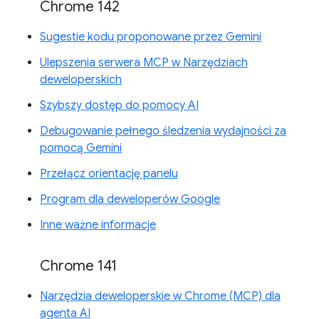
Chrome 142
Sugestie kodu proponowane przez Gemini
Ulepszenia serwera MCP w Narzędziach
deweloperskich
Szybszy dostęp do pomocy AI
Debugowanie pełnego śledzenia wydajności za
pomocą Gemini
Przełącz orientację panelu
Program dla deweloperów Google
Inne ważne informacje
Chrome 141
Narzędzia deweloperskie w Chrome (MCP) dla
agenta AI