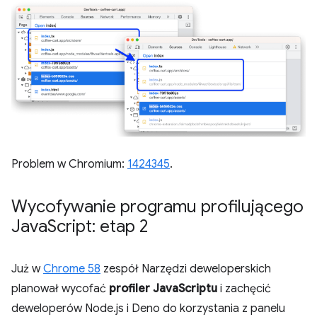
Problem w Chromium:
1424345
.
Wycofywanie programu profilującego
Java
Script: etap 2
Już w
Chrome 58
zespół Narzędzi deweloperskich
planował wycofać
profiler JavaScriptu
i zachęcić
deweloperów Node.js i Deno do korzystania z panelu