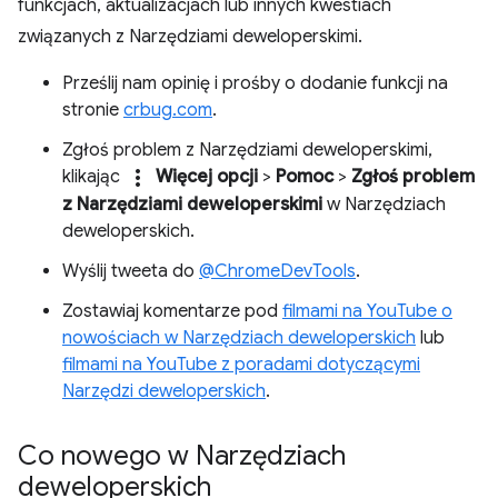
funkcjach, aktualizacjach lub innych kwestiach
związanych z Narzędziami deweloperskimi.
Prześlij nam opinię i prośby o dodanie funkcji na
stronie
crbug.com
.
Zgłoś problem z Narzędziami deweloperskimi,
more_vert
klikając
Więcej opcji
>
Pomoc
>
Zgłoś problem
z Narzędziami deweloperskimi
w Narzędziach
deweloperskich.
Wyślij tweeta do
@ChromeDevTools
.
Zostawiaj komentarze pod
filmami na YouTube o
nowościach w Narzędziach deweloperskich
lub
filmami na YouTube z poradami dotyczącymi
Narzędzi deweloperskich
.
Co nowego w Narzędziach
deweloperskich