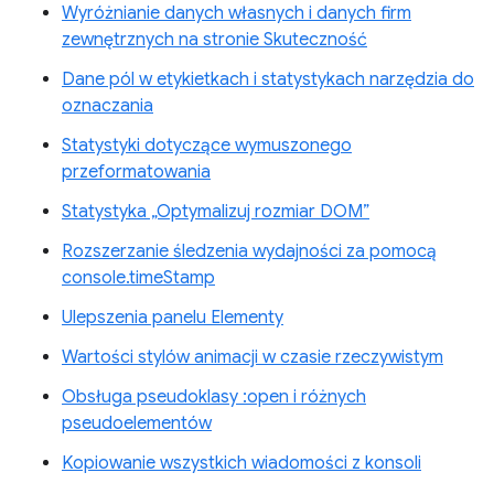
Wyróżnianie danych własnych i danych firm
zewnętrznych na stronie Skuteczność
Dane pól w etykietkach i statystykach narzędzia do
oznaczania
Statystyki dotyczące wymuszonego
przeformatowania
Statystyka „Optymalizuj rozmiar DOM”
Rozszerzanie śledzenia wydajności za pomocą
console.timeStamp
Ulepszenia panelu Elementy
Wartości stylów animacji w czasie rzeczywistym
Obsługa pseudoklasy :open i różnych
pseudoelementów
Kopiowanie wszystkich wiadomości z konsoli