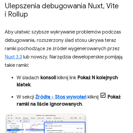
Ulepszenia debugowania Nuxt
,
Vite
i Rollup
Aby ułatwić szybsze wykrywanie problemów podczas
debugowania, rozszerzony ślad stosu ukrywa teraz
ramki pochodzące ze źródeł wygenerowanych przez
Nuxt 3.3
lub nowszy. Narzędzia deweloperskie pomijają
takie ramki:
W śladach
konsoli
kliknij link
Pokaż N kolejnych
klatek
.
W sekcji
Źródła
>
Stos wywołań
kliknij
Pokaż
ramki na liście ignorowanych
.