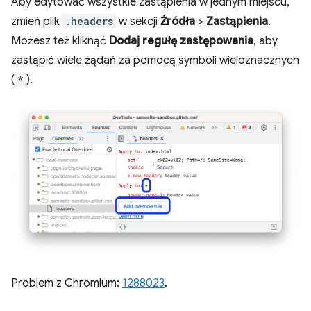
Aby edytować wszystkie zastąpienia w jednym miejscu,
zmień plik
.headers
w sekcji
Źródła
>
Zastąpienia
.
Możesz też kliknąć
Dodaj regułę zastępowania
, aby
zastąpić wiele żądań za pomocą symboli wieloznacznych
(
*
).
Problem z Chromium:
1288023
.