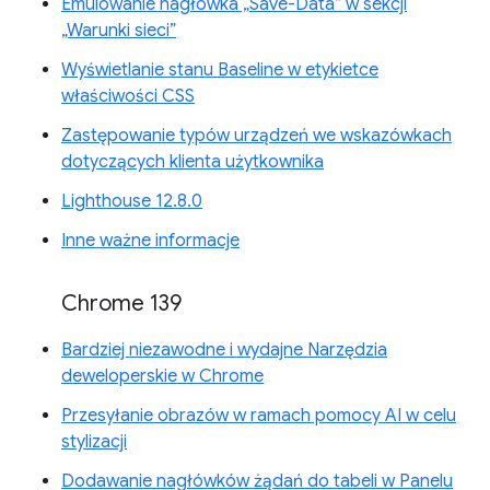
Emulowanie nagłówka „Save-Data” w sekcji
„Warunki sieci”
Wyświetlanie stanu Baseline w etykietce
właściwości CSS
Zastępowanie typów urządzeń we wskazówkach
dotyczących klienta użytkownika
Lighthouse 12.8.0
Inne ważne informacje
Chrome 139
Bardziej niezawodne i wydajne Narzędzia
deweloperskie w Chrome
Przesyłanie obrazów w ramach pomocy AI w celu
stylizacji
Dodawanie nagłówków żądań do tabeli w Panelu