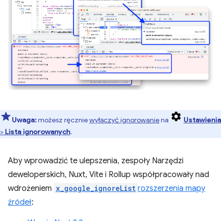
Uwaga:
możesz ręcznie
wyłączyć ignorowanie
na
Ustawienia
>
Lista ignorowanych
.
Aby wprowadzić te ulepszenia, zespoły Narzędzi
deweloperskich, Nuxt, Vite i Rollup współpracowały nad
wdrożeniem
x_google_ignoreList
rozszerzenia mapy
źródeł
: