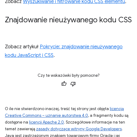
Zobacz
Wyszukiwanie i filtrowanie kodu CSS elementu
.
Znajdowanie nieużywanego kodu CSS
Zobacz artykuł
Pokrycie: znajdowanie nieużywanego
kodu JavaScript i CSS
.
Czy te wskazówki były pomocne?
O ile nie stwierdzono inaczej, treść tej strony jest objęta
licencją
Creative Commons – uznanie autorstwa 4.0
, a fragmenty kodu są
dostępne na
licencji Apache 2.0
. Szczegółowe informacje na ten
temat zawierają
zasady dotyczące witryny Google Developers
.
Java jest zastrzeżonym znakiem towarowym firmy Oracle i jej