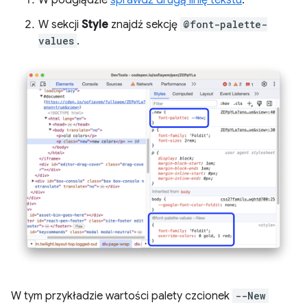
W sekcji
Style
znajdź sekcję
@font-palette-
values
.
W tym przykładzie wartości palety czcionek
--New