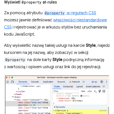
Wyświetl
@property
at-rules
Za pomocą atrybutu
@property
w regułach CSS
możesz jawnie definiować
właściwości niestandardowe
CSS
i rejestrować je w arkuszu stylów bez uruchamiania
kodu JavaScript.
Aby wyświetlić nazwę takiej usługi na karcie
Style
, najedź
kursorem na jej nazwę, aby zobaczyć w sekcji
@property
na dole karty
Style
podręczną informację
z wartością i opisem usługi oraz link do jej rejestracji.