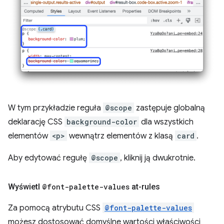
W tym przykładzie reguła
@scope
zastępuje globalną
deklarację CSS
background-color
dla wszystkich
elementów
<p>
wewnątrz elementów z klasą
card
.
Aby edytować regułę
@scope
, kliknij ją dwukrotnie.
Wyświetl
@font-palette-values
at-rules
Za pomocą atrybutu CSS
@font-palette-values
możesz dostosować domyślne wartości właściwości