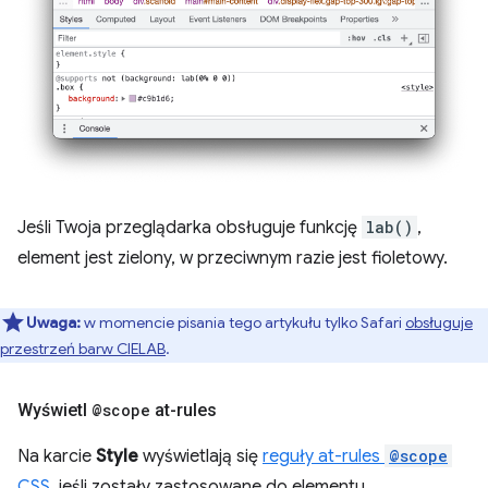
Jeśli Twoja przeglądarka obsługuje funkcję
lab()
,
element jest zielony, w przeciwnym razie jest fioletowy.
Uwaga:
w momencie pisania tego artykułu tylko Safari
obsługuje
przestrzeń barw CIELAB
.
Wyświetl
@scope
at-rules
Na karcie
Style
wyświetlają się
reguły at-rules
@scope
CSS
, jeśli zostały zastosowane do elementu.