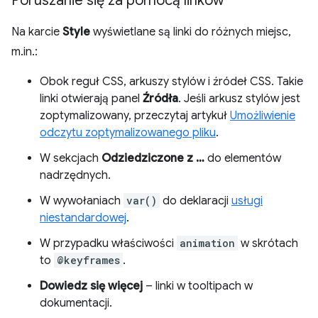
Poruszanie się za pomocą linków
Na karcie
Style
wyświetlane są linki do różnych miejsc,
m.in.:
Obok reguł CSS, arkuszy stylów i źródeł CSS. Takie
linki otwierają panel
Źródła
. Jeśli arkusz stylów jest
zoptymalizowany, przeczytaj artykuł
Umożliwienie
odczytu zoptymalizowanego pliku
.
W sekcjach
Odziedziczone z …
do elementów
nadrzędnych.
W wywołaniach
var()
do deklaracji
usługi
niestandardowej
.
W przypadku właściwości
animation
w skrótach
to
@keyframes
.
Dowiedz się więcej
– linki w tooltipach w
dokumentacji.