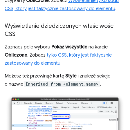
Użyj karty
Obliczone
. Zobacz
Wyświetlanie tylko kodu
CSS, który jest faktycznie zastosowany do elementu
.
Wyświetlanie dziedziczonych właściwości
CSS
Zaznacz pole wyboru
Pokaż wszystkie
na karcie
Obliczone
. Zobacz
tylko CSS, który jest faktycznie
zastosowany do elementu
.
Możesz też przewinąć kartę
Style
i znaleźć sekcje
o nazwie
Inherited from <element_name>
.