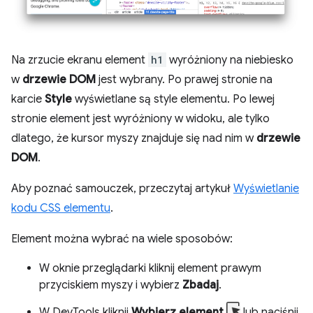
Na zrzucie ekranu element
h1
wyróżniony na niebiesko
w
drzewie DOM
jest wybrany. Po prawej stronie na
karcie
Style
wyświetlane są style elementu. Po lewej
stronie element jest wyróżniony w widoku, ale tylko
dlatego, że kursor myszy znajduje się nad nim w
drzewie
DOM
.
Aby poznać samouczek, przeczytaj artykuł
Wyświetlanie
kodu CSS elementu
.
Element można wybrać na wiele sposobów:
W oknie przeglądarki kliknij element prawym
przyciskiem myszy i wybierz
Zbadaj
.
W DevTools kliknij
Wybierz element
lub naciśnij