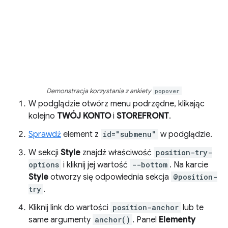
Demonstracja korzystania z ankiety
popover
W podglądzie otwórz menu podrzędne, klikając
kolejno
TWÓJ KONTO
i
STOREFRONT
.
Sprawdź
element z
id="submenu"
w podglądzie.
W sekcji
Style
znajdź właściwość
position-try-
options
i kliknij jej wartość
--bottom
. Na karcie
Style
otworzy się odpowiednia sekcja
@position-
try
.
Kliknij link do wartości
position-anchor
lub te
same argumenty
anchor()
. Panel
Elementy