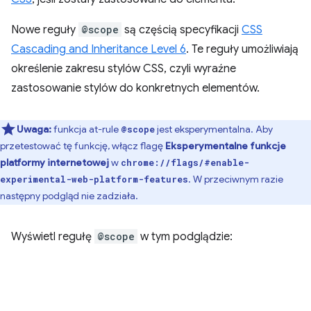
Nowe reguły
@scope
są częścią specyfikacji
CSS
Cascading and Inheritance Level 6
. Te reguły umożliwiają
określenie zakresu stylów CSS, czyli wyraźne
zastosowanie stylów do konkretnych elementów.
Uwaga:
funkcja at-rule
jest eksperymentalna. Aby
@scope
przetestować tę funkcję, włącz flagę
Eksperymentalne funkcje
platformy internetowej
w
chrome://flags/#enable-
. W przeciwnym razie
experimental-web-platform-features
następny podgląd nie zadziała.
Wyświetl regułę
@scope
w tym podglądzie: