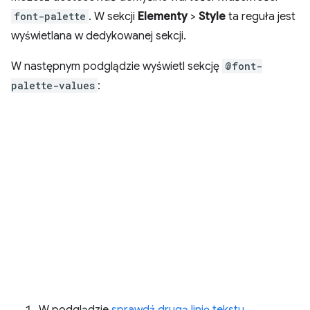
font-palette
. W sekcji
Elementy
>
Style
ta reguła jest
wyświetlana w dedykowanej sekcji.
W następnym podglądzie wyświetl sekcję
@font-
palette-values
:
W podglądzie
sprawdź drugą linię tekstu
.