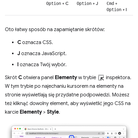
+
C
+
J
+
Option
Option
Cmd
+
I
Option
Oto łatwy sposób na zapamiętanie skrótów:
C
oznacza CSS.
J
oznacza JavaScript.
I
oznacza Twój wybór.
ink_selection
Skrót
C
otwiera panel
Elementy
w trybie
inspektora.
W tym trybie po najechaniu kursorem na elementy na
stronie wyświetlają się przydatne podpowiedzi. Możesz
też kliknąć dowolny element, aby wyświetlić jego CSS na
karcie
Elementy
>
Style
.