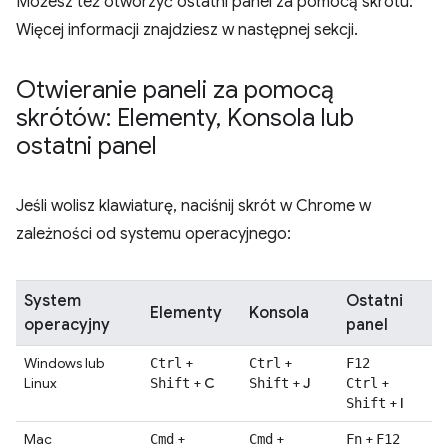
Możesz też otworzyć ostatni panel za pomocą skrótu.
Więcej informacji znajdziesz w następnej sekcji.
Otwieranie paneli za pomocą
skrótów: Elementy
,
Konsola lub
ostatni panel
Jeśli wolisz klawiaturę, naciśnij skrót w Chrome w
zależności od systemu operacyjnego:
System
Ostatni
Elementy
Konsola
operacyjny
panel
Windows lub
+
+
Ctrl
Ctrl
F12
Linux
+
C
+
J
+
Shift
Shift
Ctrl
+
I
Shift
Mac
+
+
+
Cmd
Cmd
Fn
F12