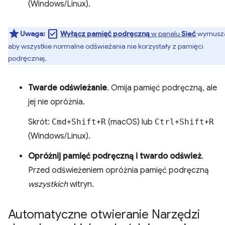
(Windows/Linux).
check_box
Uwaga:
Wyłącz pamięć podręczną
w panelu
Sieć
wymusz
aby wszystkie normalne odświeżania nie korzystały z pamięci
podręcznej.
Twarde odświeżanie
. Omija pamięć podręczną, ale
jej nie opróżnia.
Skrót:
Cmd
+
Shift
+
R
(macOS) lub
Ctrl
+
Shift
+
R
(Windows/Linux).
Opróżnij pamięć podręczną i twardo odśwież
.
Przed odświeżeniem opróżnia pamięć podręczną
wszystkich
witryn.
Automatyczne otwieranie Narzędzi