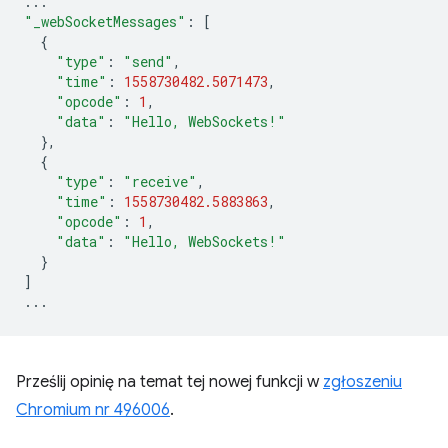
...
"_webSocketMessages"
:
[
{
"type"
:
"send"
,
"time"
:
1558730482.5071473
,
"opcode"
:
1
,
"data"
:
"Hello, WebSockets!"
},
{
"type"
:
"receive"
,
"time"
:
1558730482.5883863
,
"opcode"
:
1
,
"data"
:
"Hello, WebSockets!"
}
]
...
Prześlij opinię na temat tej nowej funkcji w
zgłoszeniu
Chromium nr 496006
.