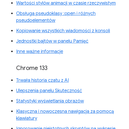
Wartości stylów animacji w czasie rzeczywistym
Obsługa pseudoklasy :open i różnych
pseudoelementów
Kopiowanie wszystkich wiadomości z konsoli
Jednostki bajtów w panelu Pamięć
Inne ważne informacje
Chrome 133
Trwała historia czatu z AI
Ulepszenia panelu Skuteczność
Statystyki wyświetlania obrazów
Klasyczna i nowoczesna nawigacja za pomocą
klawiatury
Ignorowanie nieistotnych skryptów na wykresie