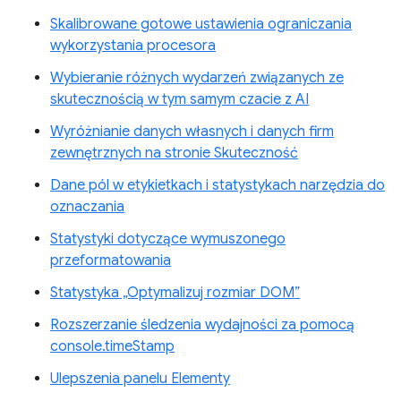
Skalibrowane gotowe ustawienia ograniczania
wykorzystania procesora
Wybieranie różnych wydarzeń związanych ze
skutecznością w tym samym czacie z AI
Wyróżnianie danych własnych i danych firm
zewnętrznych na stronie Skuteczność
Dane pól w etykietkach i statystykach narzędzia do
oznaczania
Statystyki dotyczące wymuszonego
przeformatowania
Statystyka „Optymalizuj rozmiar DOM”
Rozszerzanie śledzenia wydajności za pomocą
console.timeStamp
Ulepszenia panelu Elementy