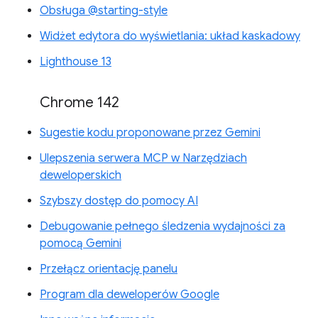
Obsługa @starting-style
Widżet edytora do wyświetlania: układ kaskadowy
Lighthouse 13
Chrome 142
Sugestie kodu proponowane przez Gemini
Ulepszenia serwera MCP w Narzędziach
deweloperskich
Szybszy dostęp do pomocy AI
Debugowanie pełnego śledzenia wydajności za
pomocą Gemini
Przełącz orientację panelu
Program dla deweloperów Google