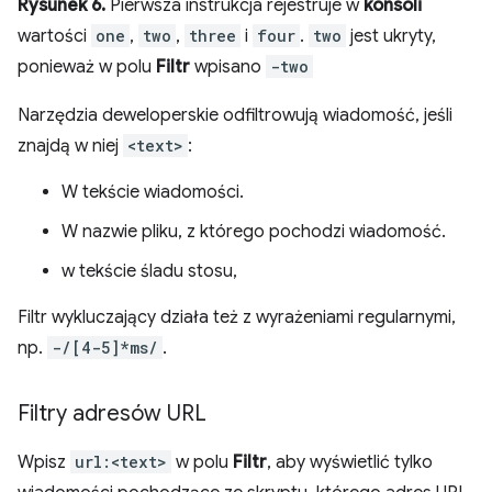
Rysunek 6.
Pierwsza instrukcja rejestruje w
konsoli
wartości
one
,
two
,
three
i
four
.
two
jest ukryty,
ponieważ w polu
Filtr
wpisano
-two
Narzędzia deweloperskie odfiltrowują wiadomość, jeśli
znajdą w niej
<text>
:
W tekście wiadomości.
W nazwie pliku, z którego pochodzi wiadomość.
w tekście śladu stosu,
Filtr wykluczający działa też z wyrażeniami regularnymi,
np.
-/[4-5]*ms/
.
Filtry adresów URL
Wpisz
url:<text>
w polu
Filtr
, aby wyświetlić tylko