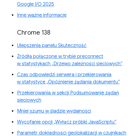
Google I/O 2025
Inne ważne informacje
Chrome 138
Ulepszenia panelu Skuteczność
Źródła połączone w trybie preconnect
w statystykach „Drzewo zależności sieciowych”
Czas odpowiedzi serwera i przekierowania
w statystyce „Opóźnienie żądania dokumentu”
Przekierowania w sekcji Podsumowanie żądań
sieciowych
Mniej szumu w śladzie wydajności
Wycofanie opcji „Wyłącz próbki JavaScriptu”
Parametr dokładności geolokalizacji w czujnikach