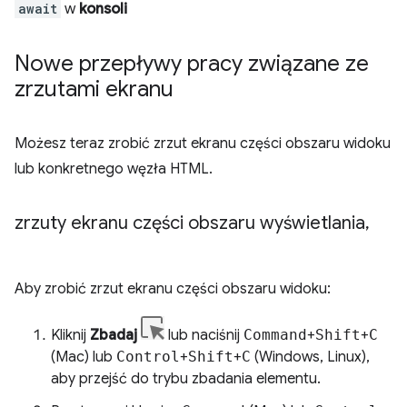
await
w
konsoli
Nowe przepływy pracy związane ze
zrzutami ekranu
Możesz teraz zrobić zrzut ekranu części obszaru widoku
lub konkretnego węzła HTML.
zrzuty ekranu części obszaru wyświetlania
,
Aby zrobić zrzut ekranu części obszaru widoku:
Kliknij
Zbadaj
lub naciśnij
Command
+
Shift
+
C
(Mac) lub
Control
+
Shift
+
C
(Windows, Linux),
aby przejść do trybu zbadania elementu.