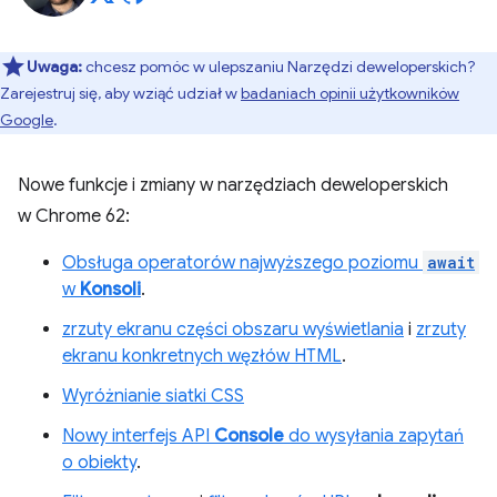
Uwaga:
chcesz pomóc w ulepszaniu Narzędzi deweloperskich?
Zarejestruj się, aby wziąć udział w
badaniach opinii użytkowników
Google
.
Nowe funkcje i zmiany w narzędziach deweloperskich
w Chrome 62:
Obsługa operatorów najwyższego poziomu
await
w
Konsoli
.
zrzuty ekranu części obszaru wyświetlania
i
zrzuty
ekranu konkretnych węzłów HTML
.
Wyróżnianie siatki CSS
Nowy interfejs API
Console
do wysyłania zapytań
o obiekty
.