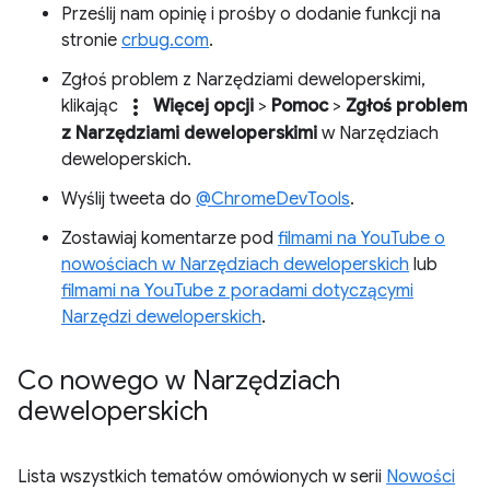
Prześlij nam opinię i prośby o dodanie funkcji na
stronie
crbug.com
.
Zgłoś problem z Narzędziami deweloperskimi,
more_vert
klikając
Więcej opcji
>
Pomoc
>
Zgłoś problem
z Narzędziami deweloperskimi
w Narzędziach
deweloperskich.
Wyślij tweeta do
@ChromeDevTools
.
Zostawiaj komentarze pod
filmami na YouTube o
nowościach w Narzędziach deweloperskich
lub
filmami na YouTube z poradami dotyczącymi
Narzędzi deweloperskich
.
Co nowego w Narzędziach
deweloperskich
Lista wszystkich tematów omówionych w serii
Nowości