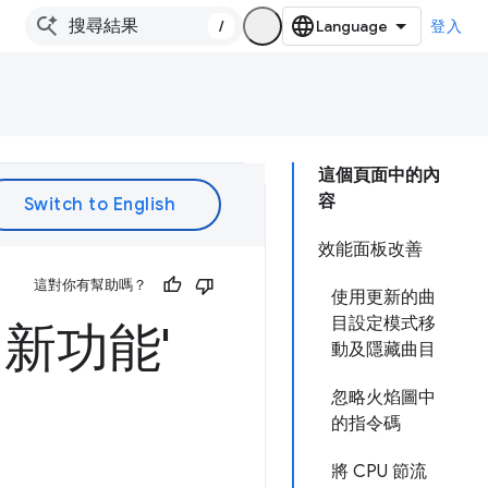
/
登入
這個頁面中的內
容
效能面板改善
這對你有幫助嗎？
使用更新的曲
目設定模式移
的新功能'
動及隱藏曲目
忽略火焰圖中
的指令碼
將 CPU 節流