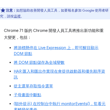
注意：
如想協助改善開發人員工具，如要報名參加 Google 使用者研
究，請按
這裡
。
Chrome 71 版的 Chrome 開發人員工具將推出新功能和重
大變更，包括：
將游標懸停在 Live Expression 上，即可醒目顯示
DOM 節點
將 DOM 節點儲存為全域變數
HAR 匯入和匯出作業現在會提供啟動器和優先順序資
訊
從主選單存取指令選單
子母畫面中斷點
(額外提示) 在控制台中執行 monitorEvents()，監看元
素觸發的事件