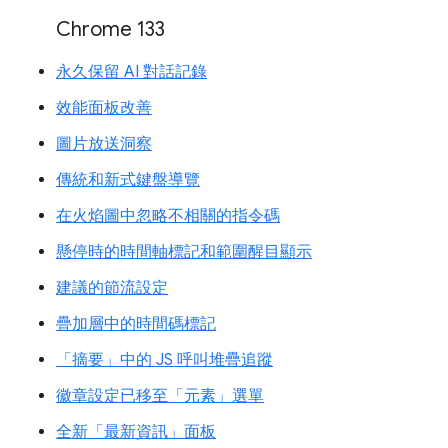
Chrome 133
永久保留 AI 對話記錄
效能面板改善
圖片放送洞察
傳統和新式鍵盤導覽
在火焰圖中忽略不相關的指令碼
懸停時的時間軸標記和範圍醒目顯示
建議的節流設定
疊加層中的時間碼標記
「摘要」中的 JS 呼叫堆疊追蹤
徽章設定已移至「元素」選單
全新「最新資訊」面板