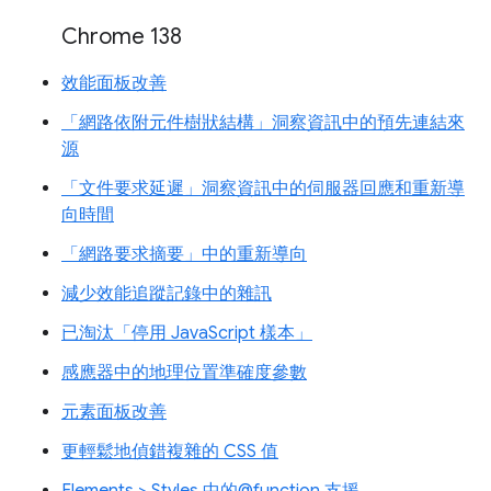
Chrome 138
效能面板改善
「網路依附元件樹狀結構」洞察資訊中的預先連結來
源
「文件要求延遲」洞察資訊中的伺服器回應和重新導
向時間
「網路要求摘要」中的重新導向
減少效能追蹤記錄中的雜訊
已淘汰「停用 JavaScript 樣本」
感應器中的地理位置準確度參數
元素面板改善
更輕鬆地偵錯複雜的 CSS 值
Elements > Styles 中的@function 支援