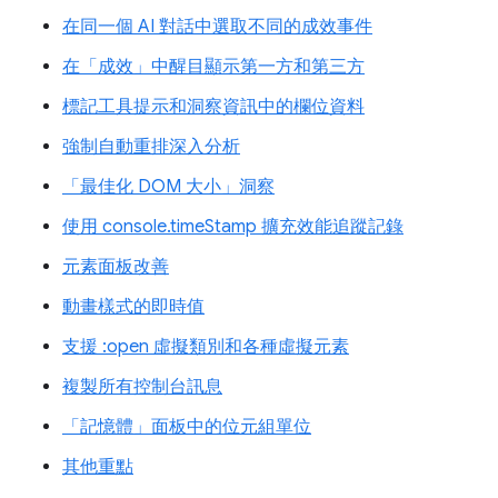
在同一個 AI 對話中選取不同的成效事件
在「成效」中醒目顯示第一方和第三方
標記工具提示和洞察資訊中的欄位資料
強制自動重排深入分析
「最佳化 DOM 大小」洞察
使用 console.timeStamp 擴充效能追蹤記錄
元素面板改善
動畫樣式的即時值
支援 :open 虛擬類別和各種虛擬元素
複製所有控制台訊息
「記憶體」面板中的位元組單位
其他重點