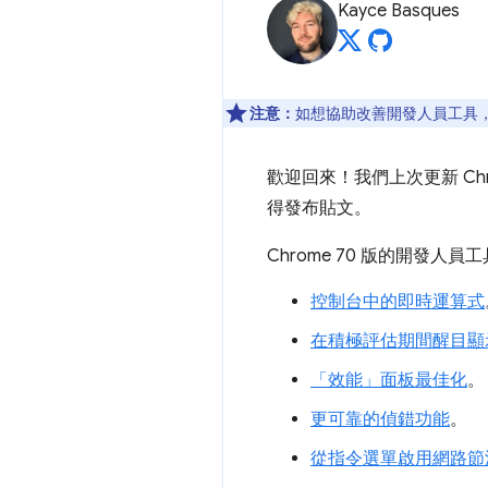
Kayce Basques
注意：
如想協助改善開發人員工具，如
歡迎回來！我們上次更新 Chro
得發布貼文。
Chrome 70 版的開發
控制台中的即時運算式
在積極評估期間醒目顯示
「效能」面板最佳化
。
更可靠的偵錯功能
。
從指令選單啟用網路節