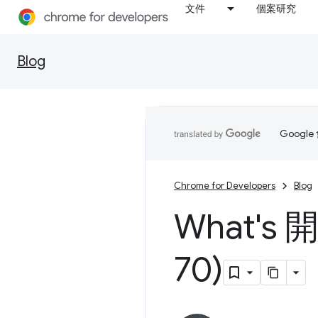
文件
個案研究
Blog
Goog
Chrome for Developers
Blog
What's
70)