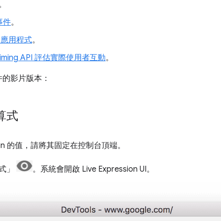
。
事件
。
js 應用程式
。
iming API 評估實際使用者互動
。
件的影片版本：
算式
ession 的值，請將其固定在控制台頂端。
式」
。系統會開啟 Live Expression UI。