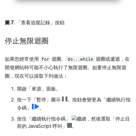
圖 7
. 「查看追蹤記錄」
按鈕
停止無限迴圈
如果您經常使用
for
迴圈、
do...while
迴圈或遞迴，在
開發網站時可能不小心執行了無限迴圈。如要停止無限迴
圈，現在可以採取下列做法：
開啟「來源」
面板。
按一下「暫停」圖示
。按鈕會變更為「繼續執行指
令碼」
。
按住「繼續執行指令碼」
，然後選取「停止目
前的 JavaScript 呼叫」
。