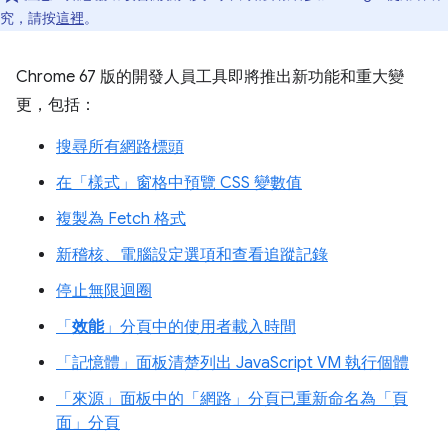
究，請按
這裡
。
Chrome 67 版的開發人員工具即將推出新功能和重大變
更，包括：
搜尋所有網路標頭
在「樣式」
窗格中預覽 CSS 變數值
複製為 Fetch 格式
新稽核、電腦設定選項和查看追蹤記錄
停止無限迴圈
「
效能
」分頁中的使用者載入時間
「記憶體」
面板清楚列出 JavaScript VM 執行個體
「來源」面板中的「網路」分頁已重新命名為「頁
面」分頁