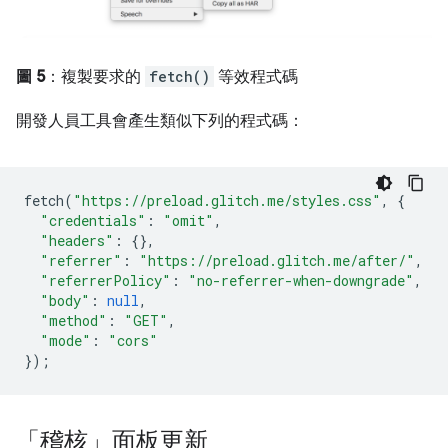
圖 5
：複製要求的
fetch()
等效程式碼
開發人員工具會產生類似下列的程式碼：
fetch
(
"https://preload.glitch.me/styles.css"
,
{
"credentials"
:
"omit"
,
"headers"
:
{},
"referrer"
:
"https://preload.glitch.me/after/"
,
"referrerPolicy"
:
"no-referrer-when-downgrade"
,
"body"
:
null
,
"method"
:
"GET"
,
"mode"
:
"cors"
});
「稽核」面板更新