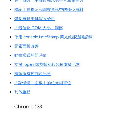
在「成效」中醒目顯示第一方和第三方
標記工具提示和洞察資訊中的欄位資料
強制自動重排深入分析
「最佳化 DOM 大小」洞察
使用 console.timeStamp 擴充效能追蹤記錄
元素面板改善
動畫樣式的即時值
支援 :open 虛擬類別和各種虛擬元素
複製所有控制台訊息
「記憶體」面板中的位元組單位
其他重點
Chrome 133