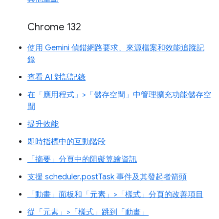
Chrome 132
使用 Gemini 偵錯網路要求、來源檔案和效能追蹤記
錄
查看 AI 對話記錄
在「應用程式」>「儲存空間」中管理擴充功能儲存空
間
提升效能
即時指標中的互動階段
「摘要」分頁中的阻礙算繪資訊
支援 scheduler.postTask 事件及其發起者箭頭
「動畫」面板和「元素」>「樣式」分頁的改善項目
從「元素」>「樣式」跳到「動畫」