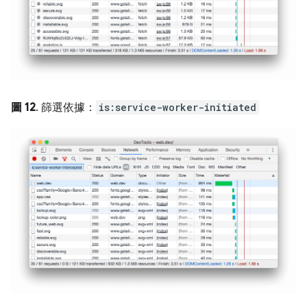
圖 12
. 篩選依據：
is:service-worker-initiated