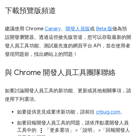
下載預覽版頻道
建議使用 Chrome
Canary
、
開發人員版
或
Beta 版
做為預
設開發瀏覽器。透過這些搶先版管道，您可以存取最新的開
發人員工具功能、測試最先進的網頁平台 API，並在使用者
發現問題前，找出網站上的問題！
與 Chrome 開發人員工具團隊聯絡
如要討論開發人員工具的新功能、更新或其他相關事項，請
使用下列選項。
如要提供意見或要求新功能，請前往
crbug.com
。
如要回報開發人員工具的問題，請依序點選開發人員
more_vert
工具中的
「更多選項」
>「說明」
>「回報開發人