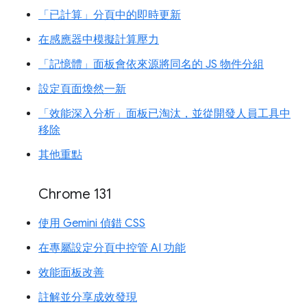
「已計算」分頁中的即時更新
在感應器中模擬計算壓力
「記憶體」面板會依來源將同名的 JS 物件分組
設定頁面煥然一新
「效能深入分析」面板已淘汰，並從開發人員工具中
移除
其他重點
Chrome 131
使用 Gemini 偵錯 CSS
在專屬設定分頁中控管 AI 功能
效能面板改善
註解並分享成效發現