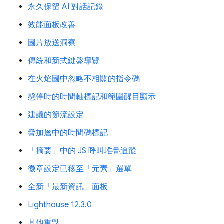
永久保留 AI 對話記錄
效能面板改善
圖片放送洞察
傳統和新式鍵盤導覽
在火焰圖中忽略不相關的指令碼
懸停時的時間軸標記和範圍醒目顯示
建議的節流設定
疊加層中的時間碼標記
「摘要」中的 JS 呼叫堆疊追蹤
徽章設定已移至「元素」選單
全新「最新資訊」面板
Lighthouse 12.3.0
其他重點