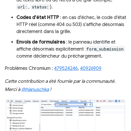
de texte libre ou de filtres à clé (par exemple,
url:
,
status:
).
Codes d'état HTTP
: en cas d'échec, le code d'état
HTTP réel (comme 404 ou 503) s'affiche désormais
directement dans la grille.
Envois de formulaires
: le panneau identifie et
affiche désormais explicitement
form_submission
comme déclencheur du préchargement.
Problèmes Chromium :
479524246
,
40926909
Cette contribution a été fournie par la communauté.
Merci à
@hjanuschka
!