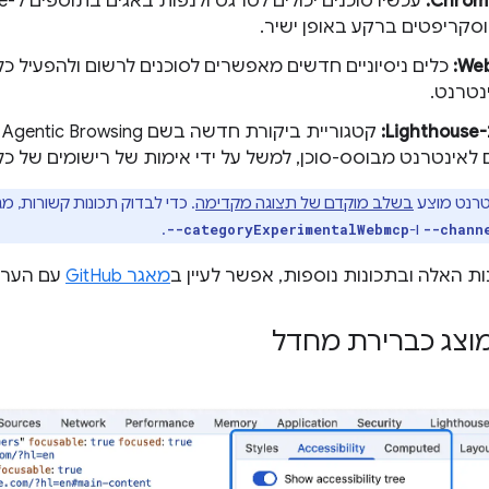
סקריפטים ברקע באופן ישיר.
נטרנט.
:
ק
נטרנט מבוסס-סוכן, למשל על ידי אימות של רישומים של כלי WebMCP
בשלב מוקדם של תצוגה מקדימה
. כדי לבדוק תכונות קשורות, מ
ו-
.
--categoryExperimentalWebmcp
--chann
 האלה ובתכונות נוספות, אפשר לעיין ב
מאגר GitHub
עם הערו
וצג כברירת מחדל