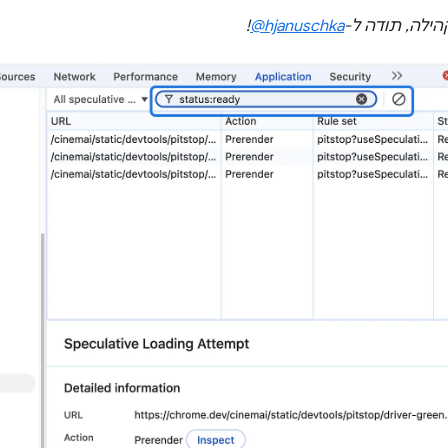
ילה, תודה ל-
‎@hjanuschka
!