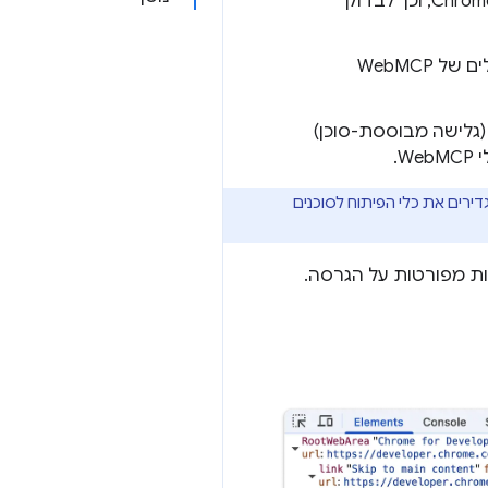
עכשיו סוכנים יכולים לטרגט ולנפות באגים בתוספים ל-Chrome, וכך לבדוק
כלים ניסיוניים חדשים מאפשרים לסוכנים לרשום ולהפעיל כלים של WebMCP
טגוריית ביקורת חדשה בשם Agentic Browsing (גלישה מבוססת-סוכן)
.
גדירים את כלי הפיתוח לסוכנים
ת מפורטות על הגרסה.