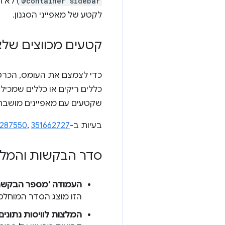
@container sidebar
) לא 
לקטע של מאפייני הסגנון.
קטעים מכווצים שלא 
כדי לצמצם את העומס, הכרט
כללים ריקים או כללים שמכילי
שקטעים עם מאפיינים מושבתים
בעיות ב-Chromium:
351662727
,
287550
סדר הבקשות והמלצו
העמודה 'מספר הבקשה
הזו מוצג הסדר המוחלט 
המלצות לוויסות נתונים