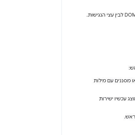
כדי לייעל את הממשק, ב-Chrome 148 הוסר לחצן הפעולה הצף ששימש בעבר למעבר בין ה-DOM לבין עצי הנגישות.
ש:
 מסננים עם מילות
 כושלים, קוד הסטטוס בפועל של HTTP (כמו 404 או 503) מוצג עכשיו ישירות
ראש.