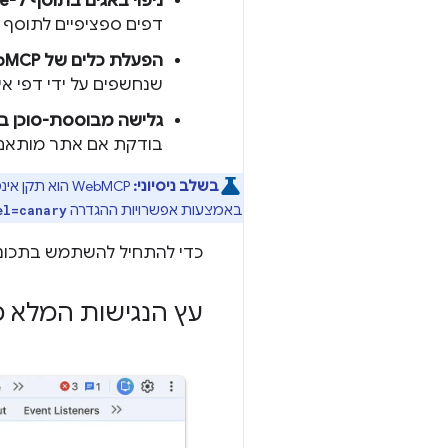
ניפוי באגים בתוסף ל-Chrome:
דפים ספציפיים לתוסף ו
הפעלת כלים של WebMCP:
שנחשפים על ידי דפי אי
גלישה מבוססת-סוכן ב-Lighthouse
בודקת אם אתר מותאם לאי
בשלב ניסיוני:
WebMCP הוא תקן אינטרנט מוצע
באמצעות אפשרויות ההגדרה
el=canary
כדי להתחיל להשתמש בתכונות
עץ הנגישות המלא מ