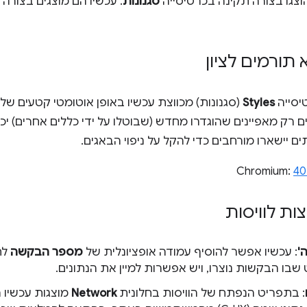
הוצגו בצורה תקינה בכרטיסייה
סגנונות
. עכשיו הם מוצגים בצורה
תורמים לציון
יסייה
Styles
(סגנונות) מכווצת עכשיו באופן אוטומטי קטעים של
ם רק מאפיינים שהוגדרו מחדש (שבוטלו על ידי כללים אחרים) יכ
 יישארו מורחבים כדי להקל על ניפוי הבאגים.
40
ת לוויסות
'
: עכשיו אפשר להוסיף עמודה אופציונלית של
מספר הבקשה
לח
שבו הבקשות נוצרו, ויש אפשרות למיין את הנתונים.
: בתפריט הנפתח של הוויסות בחלונית
Network
מוצגות עכשיו 