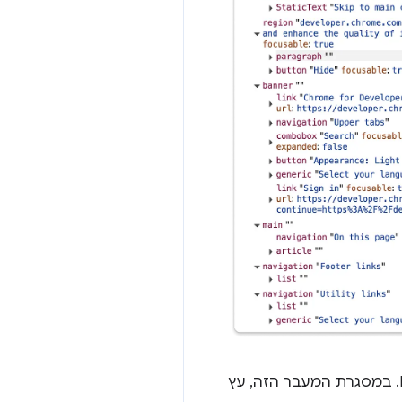
עץ הנגישות המלא יוצא רשמית משלב הניסוי ונשאר תצוגת ברירת המחדל בחלונית Elements. במסגרת המעבר הזה, עץ