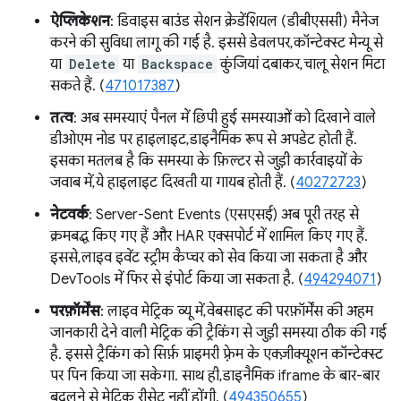
ऐप्लिकेशन
: डिवाइस बाउंड सेशन क्रेडेंशियल (डीबीएससी) मैनेज
करने की सुविधा लागू की गई है. इससे डेवलपर, कॉन्टेक्स्ट मेन्यू से
या
Delete
या
Backspace
कुंजियां दबाकर, चालू सेशन मिटा
सकते हैं. (
471017387
)
तत्व
: अब समस्याएं पैनल में छिपी हुई समस्याओं को दिखाने वाले
डीओएम नोड पर हाइलाइट, डाइनैमिक रूप से अपडेट होती हैं.
इसका मतलब है कि समस्या के फ़िल्टर से जुड़ी कार्रवाइयों के
जवाब में, ये हाइलाइट दिखती या गायब होती हैं. (
40272723
)
नेटवर्क
: Server-Sent Events (एसएसई) अब पूरी तरह से
क्रमबद्ध किए गए हैं और HAR एक्सपोर्ट में शामिल किए गए हैं.
इससे, लाइव इवेंट स्ट्रीम कैप्चर को सेव किया जा सकता है और
DevTools में फिर से इंपोर्ट किया जा सकता है. (
494294071
)
परफ़ॉर्मेंस
: लाइव मेट्रिक व्यू में, वेबसाइट की परफ़ॉर्मेंस की अहम
जानकारी देने वाली मेट्रिक की ट्रैकिंग से जुड़ी समस्या ठीक की गई
है. इससे ट्रैकिंग को सिर्फ़ प्राइमरी फ़्रेम के एक्ज़ीक्यूशन कॉन्टेक्स्ट
पर पिन किया जा सकेगा. साथ ही, डाइनैमिक iframe के बार-बार
बदलने से मेट्रिक रीसेट नहीं होंगी. (
494350655
)