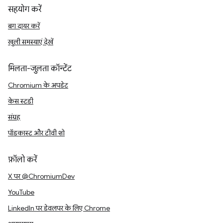
सहयोग करें
बग दायर करें
खुली समस्याएं देखें
मिलता-जुलता कॉन्टेंट
Chromium के अपडेट
केस स्टडी
संग्रह
पॉडकास्ट और टीवी शो
फ़ॉलो करें
X पर @ChromiumDev
YouTube
LinkedIn पर डेवलपर के लिए Chrome