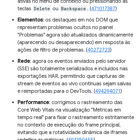
ativas no menu de contexto ou pressionando as
teclas
Delete
ou
Backspace
. (
471017387
)
Elementos
: os destaques em nós DOM que
representam problemas ocultos no painel
"Problemas" agora são atualizados dinamicamente
(aparecendo ou desaparecendo) em resposta às
ações de filtro de problemas. (
40272723
)
Rede
: agora os eventos enviados pelo servidor
(SSE) são totalmente serializados e incluídos nas
exportações HAR, permitindo que capturas de
stream de eventos ao vivo contínuas sejam salvas
e reimportadas para o DevTools. (
494294071
)
Performance
: corrigimos o rastreamento das
Core Web Vitals na visualização "Métricas em
tempo real" para fixar o rastreamento estritamente
no contexto de execução do frame principal,
evitando que a rotatividade dinâmica de iframes
redefina as métricas. (
494350655
)