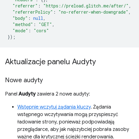
"referrer"
:
"https://preload.glitch.me/after/"
,
"referrerPolicy"
:
"no-referrer-when-downgrade"
,
"body"
:
null
,
"method"
:
"GET"
,
"mode"
:
"cors"
});
Aktualizacje panelu Audyty
Nowe audyty
Panel
Audyty
zawiera 2 nowe audyty:
Wstępnie wczytuj żądania kluczy
. Żądania
wstępnego wczytywania mogą przyspieszyć
ładowanie strony, ponieważ podpowiadają
przeglądarce, aby jak najszybciej pobrała zasoby
ważne dla krytycznej ścieżki renderowania.