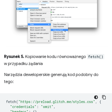
Rysunek 5.
Kopiowanie kodu równoważnego
fetch()
w przypadku żądania
Narzędzia deweloperskie generują kod podobny do
tego:
fetch
(
"https://preload.glitch.me/styles.css"
,
{
"credentials"
:
"omit"
,
"headers"
:
{},