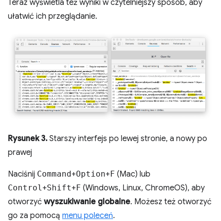
Teraz wyświetla też wyniki w czytelniejszy sposób, aby
ułatwić ich przeglądanie.
Rysunek 3.
Starszy interfejs po lewej stronie, a nowy po
prawej
Naciśnij
Command
+
Option
+
F
(Mac) lub
Control
+
Shift
+
F
(Windows, Linux, ChromeOS), aby
otworzyć
wyszukiwanie globalne
. Możesz też otworzyć
go za pomocą
menu poleceń
.