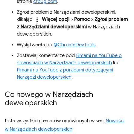
stronie
crbug.com
.
Zgłoś problem z Narzędziami deweloperskimi,
more_vert
klikając
Więcej opcji
>
Pomoc
>
Zgłoś problem
z Narzędziami deweloperskimi
w Narzędziach
deweloperskich.
Wyślij tweeta do
@ChromeDevTools
.
Zostawiaj komentarze pod
filmami na YouTube o
nowościach w Narzędziach deweloperskich
lub
filmami na YouTube z poradami dotyczącymi
Narzędzi deweloperskich
.
Co nowego w Narzędziach
deweloperskich
Lista wszystkich tematów omówionych w serii
Nowości
w Narzędziach deweloperskich
.