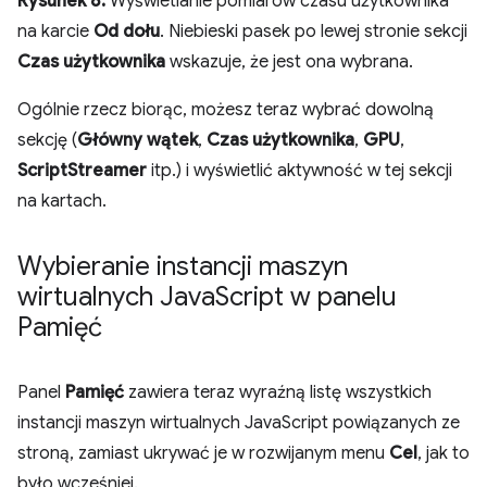
Rysunek 8.
Wyświetlanie pomiarów czasu użytkownika
na karcie
Od dołu
. Niebieski pasek po lewej stronie sekcji
Czas użytkownika
wskazuje, że jest ona wybrana.
Ogólnie rzecz biorąc, możesz teraz wybrać dowolną
sekcję (
Główny wątek
,
Czas użytkownika
,
GPU
,
ScriptStreamer
itp.) i wyświetlić aktywność w tej sekcji
na kartach.
Wybieranie instancji maszyn
wirtualnych Java
Script w panelu
Pamięć
Panel
Pamięć
zawiera teraz wyraźną listę wszystkich
instancji maszyn wirtualnych JavaScript powiązanych ze
stroną, zamiast ukrywać je w rozwijanym menu
Cel
, jak to
było wcześniej.