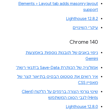
Elements > Layout tab adds masonry layout
support
Lighthouse 12.8.2
עיקרי השינויים
Chrome 140
ניפוי באגים של תובנות נוספות באמצעות
Gemini
אמולציה של הכותרת Save-Data ב'תנאי רשת'
איך רואים את סטטוס הבסיס בתיאור קצר של
מאפיין CSS
שינוי גורמי הצורה ברמזים על הלקוח (Client
Hints) לגבי הסוכן המשתמש
Lighthouse 12.8.0