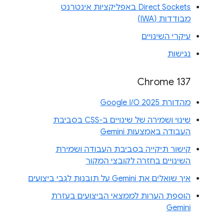
Direct Sockets באפליקציות אינטרנט
מבודדות (IWA)
עיקרי השינויים
נגישות
Chrome 137
מהדורת Google I/O 2025
שינוי ושמירה של שינויים ב-CSS בסביבת
העבודה באמצעות Gemini
קישור תיקייה בסביבת העבודה ושמירת
השינויים בחזרה לקובצי המקור
איך שואלים את Gemini על תובנות לגבי ביצועים
הוספת הערות לממצאי הביצועים בעזרת
Gemini