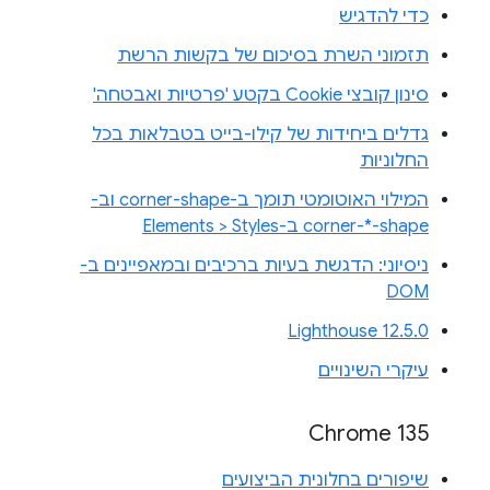
כדי להדגיש
תזמוני השרת בסיכום של בקשות הרשת
סינון קובצי Cookie בקטע 'פרטיות ואבטחה'
גדלים ביחידות של קילו-בייט בטבלאות בכל
החלוניות
המילוי האוטומטי תומך ב-corner-shape וב-
corner-*-shape ב-Elements > Styles
ניסיוני: הדגשת בעיות ברכיבים ובמאפיינים ב-
DOM
Lighthouse 12.5.0
עיקרי השינויים
Chrome 135
שיפורים בחלונית הביצועים