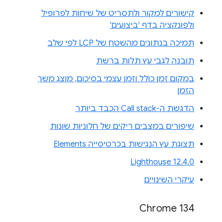
קישורים למקור ולתסריט של שיחות לפרופיל
ולפונקציה בדף 'ביצועים'
תמיכה בנתונים מהשטח של LCP לפי שלב
תובנה לגבי עץ תלות ברשת
במקום זמן כולל וזמן עצמי בסיכום, מוצג משך
הזמן
הדגשת ה-Call stack הכבד ביותר
שיפורים במצבים ריקים של חלוניות שונות
תצוגת עץ הנגישות בכרטיסייה Elements
Lighthouse 12.4.0
עיקרי השינויים
Chrome 134