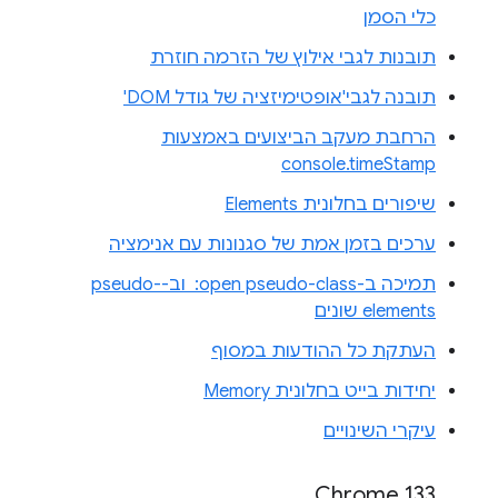
כלי הסמן
תובנות לגבי אילוץ של הזרמה חוזרת
תובנה לגבי'אופטימיזציה של גודל DOM'
הרחבת מעקב הביצועים באמצעות
console.timeStamp
שיפורים בחלונית Elements
ערכים בזמן אמת של סגנונות עם אנימציה
תמיכה ב-‎ :open pseudo-class וב-pseudo-
elements שונים
העתקת כל ההודעות במסוף
יחידות בייט בחלונית Memory
עיקרי השינויים
Chrome 133