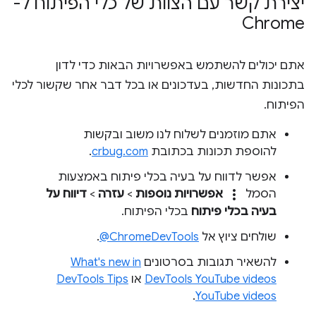
יצירת קשר עם הצוות של כלי הפיתוח ל-
Chrome
אתם יכולים להשתמש באפשרויות הבאות כדי לדון
בתכונות החדשות, בעדכונים או בכל דבר אחר שקשור לכלי
הפיתוח.
אתם מוזמנים לשלוח לנו משוב ובקשות
להוספת תכונות בכתובת
crbug.com
.
אפשר לדווח על בעיה בכלי פיתוח באמצעות
more_vert
הסמל
אפשרויות נוספות
>
עזרה
>
דיווח על
בעיה בכלי פיתוח
בכלי הפיתוח.
שולחים ציוץ אל
‎@ChromeDevTools
.
להשאיר תגובות בסרטונים
What's new in
DevTools YouTube videos
או
DevTools Tips
.
YouTube videos