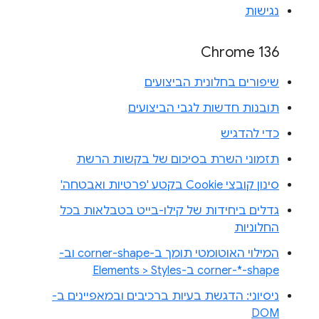
נגישות
Chrome 136
שיפורים בחלונית הביצועים
תובנות חדשות לגבי הביצועים
כדי להדגיש
תזמוני השרת בסיכום של בקשות הרשת
סינון קובצי Cookie בקטע 'פרטיות ואבטחה'
גדלים ביחידות של קילו-בייט בטבלאות בכל
החלוניות
המילוי האוטומטי תומך ב-corner-shape וב-
corner-*-shape ב-Elements > Styles
ניסיוני: הדגשת בעיות ברכיבים ובמאפיינים ב-
DOM