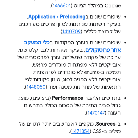
Cookie במהלך הניווט (
1466601
).
שיפורים שונים ב
Preloading
>
Application
,
בעיקר רשתות שניתנות למיון ופרטים מעודכנים
של קבוצת כללים (
1410709
).
שיפורים שונים בעורך הפקודות ב
כלי המעקב
אחר פרוטוקולים
, בעיקר אזהרות לגבי קלט שגוי,
עריכה של פקודה שנשלחה, עורך לפרמטרים של
אובייקטים ללא מפתחות מוגדרים מראש,
תמיכה ב-enums לא מוגדרים לפי הפניות,
אובייקטים ללא הפניה לסוג, סינון פקודות לפי
התאמות של מחרוזות משנה ועוד (
1448050
).
בתרשים הלהבה
Performance
(ביצועים), מוצג
גבול סביב התיבה של הסכום הכולל בתרשים
העוגה (
1470147
).
ב-
Sources
, מקפים לא נחשבים יותר לתווים של
מילים ב-CSS‏ (
1471354
).