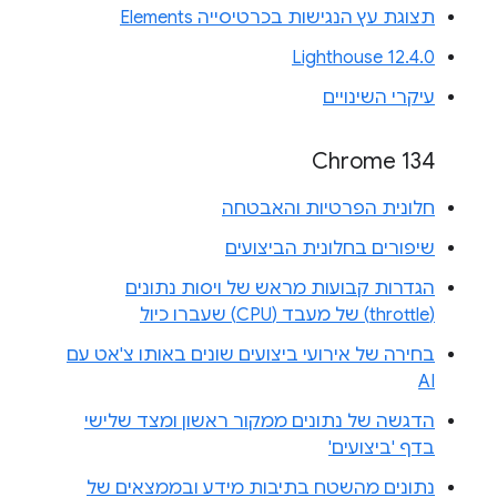
תצוגת עץ הנגישות בכרטיסייה Elements
Lighthouse 12.4.0
עיקרי השינויים
Chrome 134
חלונית הפרטיות והאבטחה
שיפורים בחלונית הביצועים
הגדרות קבועות מראש של ויסות נתונים
(throttle) של מעבד (CPU) שעברו כיול
בחירה של אירועי ביצועים שונים באותו צ'אט עם
AI
הדגשה של נתונים ממקור ראשון ומצד שלישי
בדף 'ביצועים'
נתונים מהשטח בתיבות מידע ובממצאים של