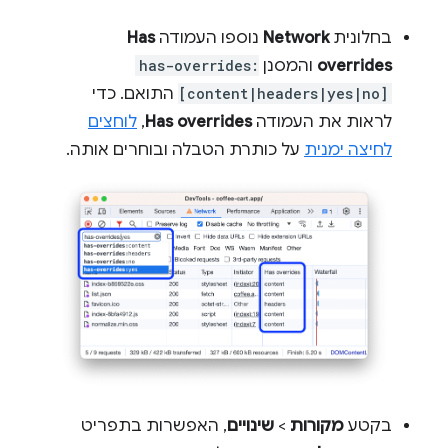
בחלונית
Network
נוספו העמודה
Has
overrides
והמסנן
has-overrides:
[content|headers|yes|no]
התואם. כדי
לראות את העמודה
Has overrides
,
לוחצים
לחיצה ימנית
על כותרת הטבלה ובוחרים אותה.
בקטע
מקורות
>
שינויים
, האפשרות בתפריט