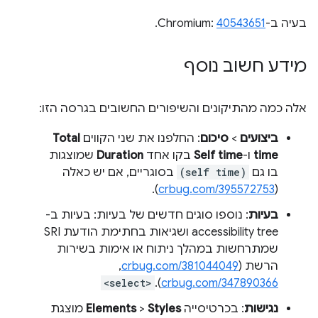
בעיה ב-Chromium:
40543651
.
מידע חשוב נוסף
אלה כמה מהתיקונים והשיפורים החשובים בגרסה הזו:
ביצועים
>
סיכום
: החלפנו את שני הקווים
Total
time
ו-
Self time
בקו אחד
Duration
שמוצגות
בו גם
(self time)
בסוגריים, אם יש כאלה
).
crbug.com/395572753
(
בעיות
: נוספו סוגים חדשים של בעיות: בעיות ב-
accessibility tree ושגיאות בחתימת הודעת SRI
שמתרחשות במהלך ניתוח או אימות בשירות
הרשת (
crbug.com/381044049
, ‏
<select>
).
crbug.com/347890366
נגישות
: בכרטיסייה
Styles
>
Elements
מוצגת