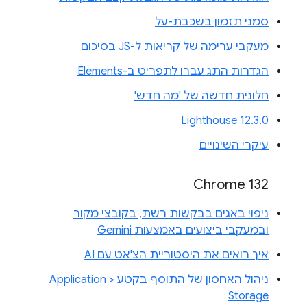
סמני תזמון בשכבת-על
מעקבי ערימה של קריאות ל-JS בסיכום
הגדרות התג עברו לתפריט ב-Elements
חלונית חדשה של 'מה חדש'
Lighthouse 12.3.0
עיקרי השינויים
Chrome 132
ניפוי באגים בבקשות רשת, בקובצי מקור
ובמעקבי ביצועים באמצעות Gemini
איך רואים את היסטוריית הצ'אט עם AI
ניהול האחסון של התוסף בקטע Application >
Storage