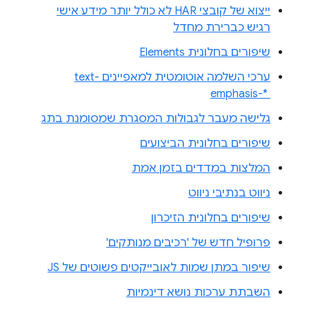
ייצוא של קובצי HAR לא כולל יותר מידע אישי
רגיש כברירת מחדל
שיפורים בחלונית Elements
ערכי השלמה אוטומטית למאפיינים text-
emphasis-* ‎
גלישה מעבר לגבולות המסגרת שמסומנת בתג
שיפורים בחלונית הביצועים
המלצות במדדים בזמן אמת
ניווט בנתיבי ניווט
שיפורים בחלונית הזיכרון
פרופיל חדש של 'רכיבים מנותקים'
שיפור במתן שמות לאובייקטים פשוטים של JS
השבתת ערכות נושא דינמיות