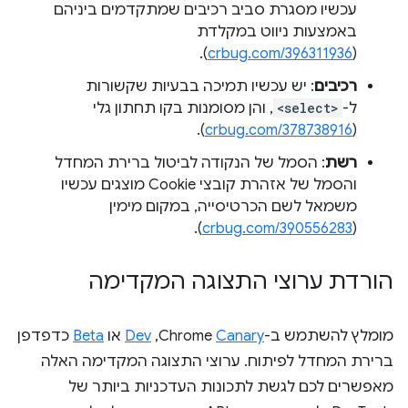
עכשיו מסגרת סביב רכיבים שמתקדמים ביניהם
באמצעות ניווט במקלדת
).
crbug.com/396311936
(
רכיבים
: יש עכשיו תמיכה בבעיות שקשורות
ל-
<select>
, והן מסומנות בקו תחתון גלי
).
crbug.com/378738916
(
רשת
: הסמל של הנקודה לביטול ברירת המחדל
והסמל של אזהרת קובצי Cookie מוצגים עכשיו
משמאל לשם הכרטיסייה, במקום מימין
).
crbug.com/390556283
(
הורדת ערוצי התצוגה המקדימה
מומלץ להשתמש ב-Chrome
Canary
,‏
Dev
או
Beta
כדפדפן
ברירת המחדל לפיתוח. ערוצי התצוגה המקדימה האלה
מאפשרים לכם לגשת לתכונות העדכניות ביותר של