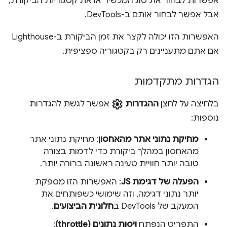
אפשרות לבחור את סוג המכשיר או את קטגוריות הביקורת,
אבל אפשר לבחור אותם ב-DevTools.
האפשרות הזו יכולה לקצר את זמן הביקורת ב-Lighthouse
אם אתם מתעניינים רק בקטגוריה ספציפית.
הגדרות מתקדמות
settings
בלחיצה על לחצן
ההגדרות
אפשר לגשת להגדרות
נוספות:
מחיקת נתוני אתר מהאחסון
: מחיקת נתוני אתר
מהאחסון במהלך ביקורת כדי לדמות בצורה
טובה יותר חוויית טעינה ראשונה ברורה יותר.
הפעלה של דגימת JS
: האפשרות הזו מספקת
יותר נתוני דגימה, וזה שימושי כשפותחים את
המעקב של DevTools ב
חלונית הביצועים
.
התפריט הנפתח
ויסות נתונים (throttle)
: