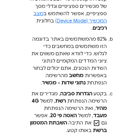
של מכשירים ספציפיים וגדלי מסך
ספציפיים, אפשר להשתמש ב
מצב
המכשיר (Device Mode)
בחלונית
רכיבים
.
‫82% מהמשתמשים באתר בדוגמה
הזו משתמשים במחשבים כדי
לגלוש. כדי לוודא שאתם משווים את
ציוני המדדים המקומיים לנתוני
השדות הנכונים, אתם יכולים לבחור
באפשרות
מחשב
מהרשימה
הנפתחת
נתוני שדות
>
מכשיר
.
בקטע
הגדרות סביבה
, מגדירים את
הרשימה הנפתחת
רשת
, למשל
4G
מהיר
, ואת הרשימה הנפתחת
מעבד
, למשל
האטה פי 20
. אפשר
check_box
גם
את התיבה
השבתת המטמון
ברשת
באותו קטע.