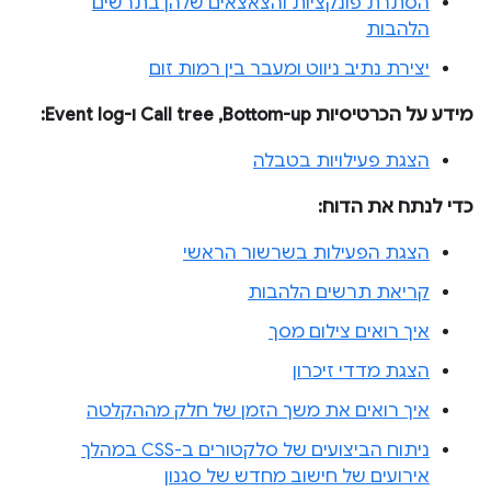
הסתרת פונקציות והצאצאים שלהן בתרשים
הלהבות
יצירת נתיב ניווט ומעבר בין רמות זום
מידע על הכרטיסיות Bottom-up,‏ Call tree ו-Event log:
הצגת פעילויות בטבלה
כדי לנתח את הדוח:
הצגת הפעילות בשרשור הראשי
קריאת תרשים הלהבות
איך רואים צילום מסך
הצגת מדדי זיכרון
איך רואים את משך הזמן של חלק מההקלטה
ניתוח הביצועים של סלקטורים ב-CSS במהלך
אירועים של חישוב מחדש של סגנון