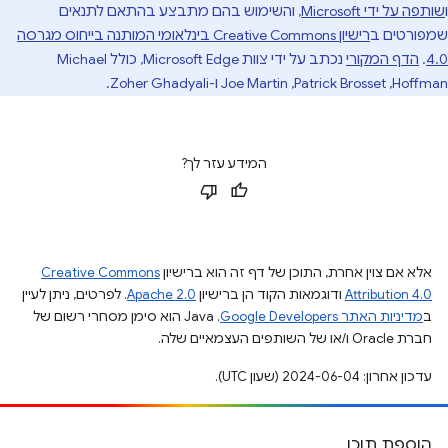
ו
שותפה על ידי Microsoft
, והשימוש בהם מתבצע בהתאם לתנאים
שמפורטים ב
רישיון Creative Commons בינלאומי המותנה בייחוס מגרסה
4.0
.
הדף המקורי
נכתב על ידי צוות Microsoft Edge, כולל Michael
Hoffman,‏ Patrick Brosset,‏ Joe Martin ו-Zoher Ghadyali.
המידע עזר לך?
אלא אם צוין אחרת, התוכן של דף זה הוא ברישיון
Creative Commons
Attribution 4.0
ודוגמאות הקוד הן ברישיון
Apache 2.0
. לפרטים, ניתן לעיין
ב
מדיניות האתר Google Developers‏
.‏ Java הוא סימן מסחרי רשום של
חברת Oracle ו/או של השותפים העצמאיים שלה.
עדכון אחרון: 2024-06-04 (שעון UTC).
הוספת תוכן