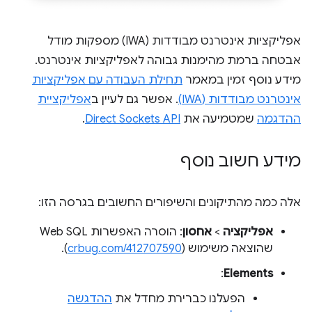
אפליקציות אינטרנט מבודדות (IWA) מספקות מודל
אבטחה ברמת מהימנות גבוהה לאפליקציות אינטרנט.
מידע נוסף זמין במאמר
תחילת העבודה עם אפליקציות
אינטרנט מבודדות (IWA)
. אפשר גם לעיין ב
אפליקציית
ההדגמה
שמטמיעה את
Direct Sockets API
.
מידע חשוב נוסף
אלה כמה מהתיקונים והשיפורים החשובים בגרסה הזו:
אפליקציה
>
אחסון
: הוסרה האפשרות Web SQL
שהוצאה משימוש (
crbug.com/412707590
).
:
Elements
הפעלנו כברירת מחדל את
ההדגשה