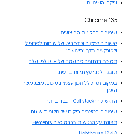
עיקרי השינויים
Chrome 135
שיפורים בחלונית הביצועים
קישורים למקור ולתסריט של שיחות לפרופיל
ולפונקציה בדף 'ביצועים'
תמיכה בנתונים מהשטח של LCP לפי שלב
תובנה לגבי עץ תלות ברשת
במקום זמן כולל וזמן עצמי בסיכום, מוצג משך
הזמן
הדגשת ה-Call stack הכבד ביותר
שיפורים במצבים ריקים של חלוניות שונות
תצוגת עץ הנגישות בכרטיסייה Elements
Lighthouse 12.4.0