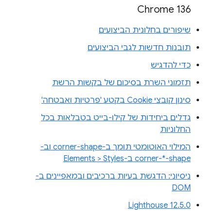
Chrome 136
שיפורים בחלונית הביצועים
תובנות חדשות לגבי הביצועים
כדי להדגיש
תזמוני השרת בסיכום של בקשות הרשת
סינון קובצי Cookie בקטע 'פרטיות ואבטחה'
גדלים ביחידות של קילו-בייט בטבלאות בכל
החלוניות
המילוי האוטומטי תומך ב-corner-shape וב-
corner-*-shape ב-Elements > Styles
ניסיוני: הדגשת בעיות ברכיבים ובמאפיינים ב-
DOM
Lighthouse 12.5.0