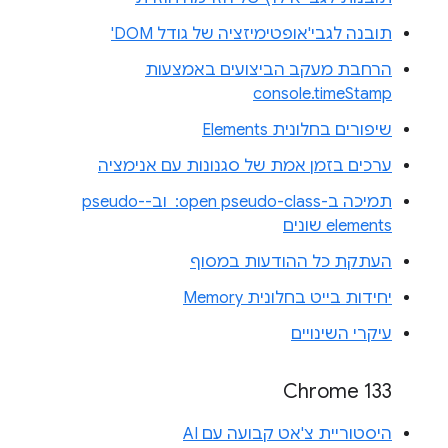
תובנה לגבי'אופטימיזציה של גודל DOM'
הרחבת מעקב הביצועים באמצעות
console.timeStamp
שיפורים בחלונית Elements
ערכים בזמן אמת של סגנונות עם אנימציה
תמיכה ב-‎ :open pseudo-class וב-pseudo-
elements שונים
העתקת כל ההודעות במסוף
יחידות בייט בחלונית Memory
עיקרי השינויים
Chrome 133
היסטוריית צ'אט קבועה עם AI