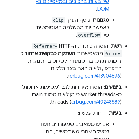
של בעיות ברכיבים ובמאפיינים ב-
.
DOM
סגנונות
: נוסף הערך
clip
לאפשרויות ההשלמה האוטומטית
של
overflow
.
רשת
: הוסרה כותרת ה-HTTP‏
Referrer-
Policy
מהאפשרות
העתקה כבקשת אחזור
כי
זו כותרת תגובה שנועדה לשלוט בהתנהגות
הדפדפן, ולא הוראה בצד הלקוח
).
crbug.com/413904896
(
ביצועים
: הוסרו אזהרות לגבי 'משימות ארוכות'
מ-worker threads כי הן לא חוסמות main
threads (
crbug.com/40248589
).
בעיות
. דוחות עכשיו:
אם יש משאבים שמעוררים חשד
למעקב אחרי משתמשים, הם