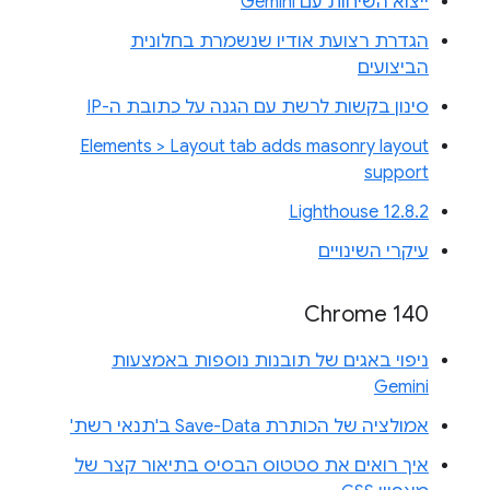
ייצוא השיחות עם Gemini
הגדרת רצועת אודיו שנשמרת בחלונית
הביצועים
סינון בקשות לרשת עם הגנה על כתובת ה-IP
Elements > Layout tab adds masonry layout
support
Lighthouse 12.8.2
עיקרי השינויים
Chrome 140
ניפוי באגים של תובנות נוספות באמצעות
Gemini
אמולציה של הכותרת Save-Data ב'תנאי רשת'
איך רואים את סטטוס הבסיס בתיאור קצר של