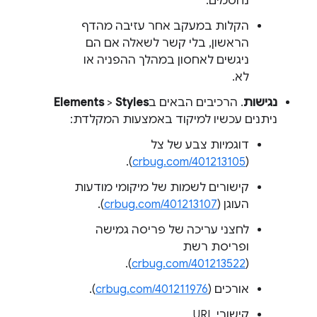
נחסמים.
הקלות במעקב אחר עזיבה מהדף
הראשון, בלי קשר לשאלה אם הם
ניגשים לאחסון במהלך ההפניה או
לא.
נגישות
. הרכיבים הבאים ב
Styles
>
Elements
ניתנים עכשיו למיקוד באמצעות המקלדת:
דוגמיות צבע של צל
).
crbug.com/401213105
(
קישורים לשמות של מיקומי מודעות
העוגן (
crbug.com/401213107
).
לחצני עריכה של פריסה גמישה
ופריסת רשת
).
crbug.com/401213522
(
אורכים (
crbug.com/401211976
).