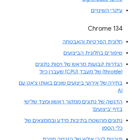
עיקרי השינויים
Chrome 134
חלונית הפרטיות והאבטחה
שיפורים בחלונית הביצועים
הגדרות קבועות מראש של ויסות נתונים
(throttle) של מעבד (CPU) שעברו כיול
בחירה של אירועי ביצועים שונים באותו צ'אט עם
AI
הדגשה של נתונים ממקור ראשון ומצד שלישי
בדף 'ביצועים'
נתונים מהשטח בתיבות מידע ובממצאים של
כלי הסמן
תובנות לגבי אילוץ של הזרמה חוזרת