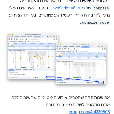
בחלונית
ביצועים
לא יוצגו יותר אירועים מהקטגוריה
compile
של
מנוע JavaScript v8
. בעבר, האירועים האלה
גרמו להרבה תקורה ורעשי רקע מיותרים, במיוחד האירוע
.
compile code
אם שמתם לב שחסרים אירועים מסוימים שחשובים לכם,
אתם מוזמנים לשלוח משוב בכתובת
.
crbug.com/414330508