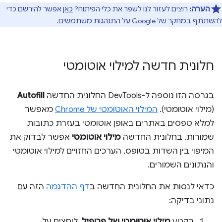
הערה:
רוצים לעזור לנו לשפר את כלי הפיתוח?
כאן
אפשר להירשם כדי
להשתתף במחקר של Google על התנהגות משתמשים.
חלונית חדשה למילוי אוטומטי
בגרסה הזו נוספה ל-DevTools החלונית החדשה
Autofill
(מילוי אוטומטי).
המילוי האוטומטי של Chrome
מאפשר
למלא טפסים באתרים באופן אוטומטי בעזרת כתובות
שמורות. בחלונית החדשה
מילוי אוטומטי
אפשר לבדוק את
המיפוי בין השדות בטופס, הערכים החזויים למילוי אוטומטי
והנתונים השמורים.
כדאי לנסות את החלונית החדשה ב
דף ההדגמה
הזה עם
נתוני בדיקה:
בקטע
מילוי אוטומטי של פרופיל
, לוחצים על