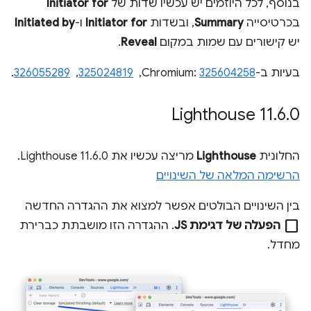
בנוסף, לכל היוזמים יש עכשיו שדות של
Initiator for
בכרטיסייה
Summary
, ובשדות
Initiator for
ו-
Initiated by
יש קישורים עם שמות במקום
Reveal
.
בעיות ב-Chromium:
325604258
, ‏
325024819
, ‏
326055289
.
‫Lighthouse 11
.
6
.
0
החלונית
Lighthouse
מריצה עכשיו את Lighthouse 11.6.0.
הרשימה המלאה של השינויים
בין השינויים הבולטים אפשר למצוא את ההגדרה החדשה
check_box_outline_blank
הפעלה של דגימת JS
. ההגדרה הזו מושבתת כברירת
מחדל.