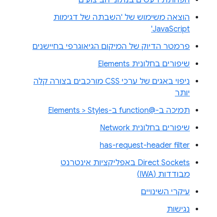
הפחתת רעשים בנתוני הביצועים
הוצאה משימוש של 'השבתה של דגימות
JavaScript'
פרמטר הדיוק של המיקום הגיאוגרפי בחיישנים
שיפורים בחלונית Elements
ניפוי באגים של ערכי CSS מורכבים בצורה קלה
יותר
תמיכה ב-@function ב-Elements > Styles
שיפורים בחלונית Network
has-request-header filter
Direct Sockets באפליקציות אינטרנט
מבודדות (IWA)
עיקרי השינויים
נגישות