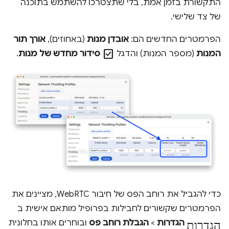
התקשורת בזמן אמת, בלי שתצטרכו להשתמש בתוכנה
של צד שלישי.
הפרמטרים החדשים הם:
אובדן מנות
(באחוזים),
אורך תור
check_box
המנות
(מספר המנות) והדגל
סידור מחדש של מנות
.
כדי להגביל את רוחב הפס של חיבור WebRTC, מציינים את
הפרמטרים שקשורים לחבילות בפרופיל מותאם אישית ב
הגדרות
הגדרות
>
הגבלת רוחב פס
ובוחרים אותו בחלונית