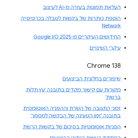
העלאת תמונות בעזרה מ-AI לעיצוב
הוספת כותרות של בקשות לטבלה בכרטיסייה
Network
החידושים העיקריים מ-Google I/O 2025
עיקרי השינויים
Chrome 138
שיפורים בחלונית הביצועים
מקורות עם קישור מקדים בתובנה 'עץ תלות
ברשת'
זמני התגובה של השרת וההפניה האוטומטית
בתובנה 'זמן הטעינה של הבקשה למסמך'
הפניות אוטומטיות בסיכום של בקשות הרשת