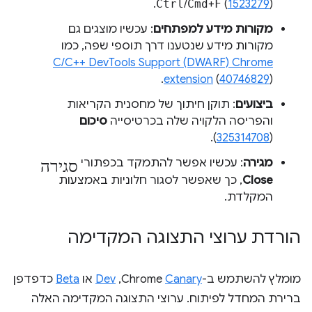
Ctrl
/
Cmd
+
F
(
1523279
).
מקורות מידע למפתחים
: עכשיו מוצגים גם
מקורות מידע שנטענו דרך תוספי שפה, כמו
C/C++ DevTools Support (DWARF) Chrome
extension
(
40746829
).
ביצועים
: תוקן חיתוך של מחסנית הקריאות
והפריסה הלקויה שלה בכרטיסייה
סיכום
).
325314708
(
סגירה
מגירה
: עכשיו אפשר להתמקד בכפתורי
Close
, כך שאפשר לסגור חלוניות באמצעות
המקלדת.
הורדת ערוצי התצוגה המקדימה
מומלץ להשתמש ב-Chrome
Canary
,‏
Dev
או
Beta
כדפדפן
ברירת המחדל לפיתוח. ערוצי התצוגה המקדימה האלה