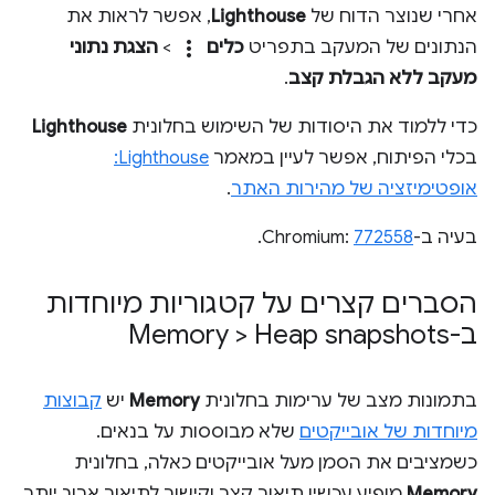
אחרי שנוצר הדוח של
Lighthouse
, אפשר לראות את
more_vert
הנתונים של המעקב בתפריט
כלים
>
הצגת נתוני
מעקב ללא הגבלת קצב
.
כדי ללמוד את היסודות של השימוש בחלונית
Lighthouse
בכלי הפיתוח, אפשר לעיין במאמר
Lighthouse:
אופטימיזציה של מהירות האתר
.
בעיה ב-Chromium:
772558
.
הסברים קצרים על קטגוריות מיוחדות
ב-Memory > Heap snapshots
בתמונות מצב של ערימות בחלונית
Memory
יש
קבוצות
מיוחדות של אובייקטים
שלא מבוססות על בנאים.
כשמציבים את הסמן מעל אובייקטים כאלה, בחלונית
Memory
מופיע עכשיו תיאור קצר וקישור לתיאור ארוך יותר