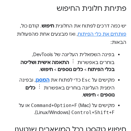
פתיחת חלונית החיפוש
יש כמה דרכים לפתוח את החלונית
חיפוש
. קודם כול,
פותחים את כלי הפיתוח
, ואז מבצעים אחת מהפעולות
הבאות:
בפינה השמאלית העליונה של DevTools,
בוחרים באפשרות
התאמה אישית ושליטה
בכלי הפיתוח
>
כלים נוספים
>
חיפוש
.
מקישים על
Esc
כדי לפתוח את
המסנן
, ובפינה
הימנית העליונה בוחרים באפשרות
כלים
נוספים
>
חיפוש
.
מקישים על
(Mac) או על
F
+
Option
+
Command
F
+
Shift
+
Control
(Windows/‏Linux).
חיפוש טקסט בכל המשאבים שנטענו