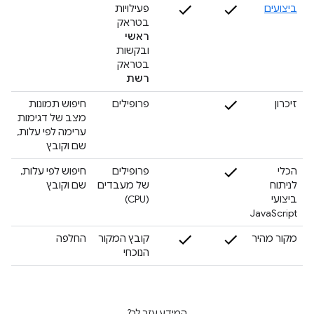
ביצועים
פעילויות
בטראק
ראשי
ובקשות
בטראק
רשת
זיכרון
פרופילים
חיפוש תמונות
מצב של דגימות
ערימה לפי עלות,
שם וקובץ
הכלי
פרופילים
חיפוש לפי עלות,
לניתוח
של מעבדים
שם וקובץ
ביצועי
(CPU)
JavaScript
מקור מהיר
קובץ המקור
החלפה
הנוכחי
המידע עזר לך?