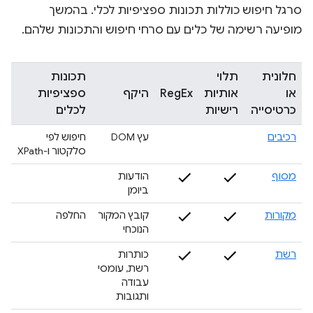
סרגל חיפוש כוללות תכונות ספציפיות לכלי. בהמשך
מופיעה רשימה של כלים עם סרחי חיפוש והתכונות שלהם.
חלונית
תלוי
תכונות
או
אותיות
RegEx
היקף
ספציפיות
כרטיסייה
רישיות
לכלים
רכיבים
עץ DOM
חיפוש לפי
סלקטור ו-XPath
מסוף
הודעות
ביומן
מקורות
קובץ המקור
החלפה
הנוכחי
רשת
כותרות
רשת, עומסי
עבודה
ותגובות