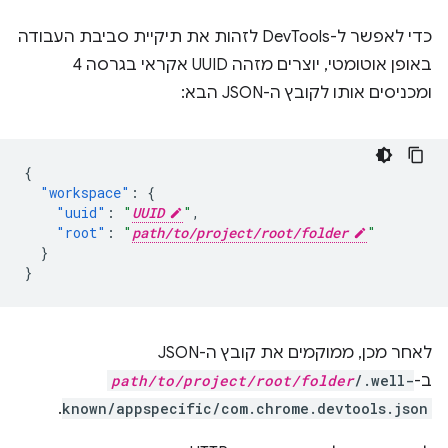
כדי לאפשר ל-DevTools לזהות את תיקיית סביבת העבודה
באופן אוטומטי, יוצרים מזהה UUID אקראי בגרסה 4
ומכניסים אותו לקובץ ה-JSON הבא:
{
"workspace"
:
{
"uuid"
:
"
UUID
"
,
"root"
:
"
path/to/project/root/folder
"
}
}
לאחר מכן, ממוקמים את קובץ ה-JSON
ב-
/.well-
path/to/project/root/folder
.
known/appspecific/com.chrome.devtools.json