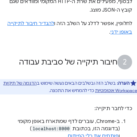
לבסוף, מפעילים את שרת ה-HTTP המקומי ומוודאים שגם
קובץ ה-JSON מוצג.
לחלופין, אפשר לדלג על השלב הזה ו
להגדיר חיבור לתיקייה
באופן ידני
.
חיבור תיקייה של סביבת עבודה
הערה:
בשלב הזה ובשלבים הבאים נעשה שימוש ב
הדגמה של תיקיות
Workspace אוטומטיות
כדי להמחיש את התכונה.
כדי לחבר תיקייה:
ב-Chrome, עוברים לדף שמתארח באופן מקומי
(בדוגמה הזו, בכתובת
localhost:8000
)
ו
פותחים את כלי הפיתוח
.