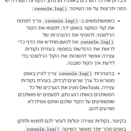
ולבדוק את כל הערכים באותו רגע נתון. לנקודות העצירה יש
כמה יתרונות על פני השיטה
console.log()
:
כשמשתמשים ב-
console.log()
, צריך לפתוח
את קוד המקור באופן ידני, למצוא את הקוד
הרלוונטי, להוסיף את ההצהרות של
console.log()
ואז לטעון מחדש את הדף כדי
לראות את ההודעות במסוף. בעזרת נקודות
עצירה אפשר להשהות את הקוד הרלוונטי בלי
לדעת איך הקוד מובנה.
בהצהרות
console.log()
צריך לציין באופן
מפורש כל ערך שרוצים לבדוק. בעזרת נקודות
עצירה, DevTools מציג את הערכים של כל
המשתנים באותו רגע נתון. לפעמים יש משתנים
שמשפיעים על הקוד שלכם ואתם אפילו לא
מודעים להם.
בקיצור, נקודות עצירה יכולות לעזור לכם למצוא ולתקן
באגים מהר יותר מאשר השיטה
console.log()
.