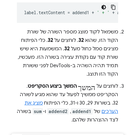
label
.
textContent
=
addend1
+
' + '
+
addend2
משמאל לקוד מוצג מספר השורה של שורת
הקוד הזו, שהוא
32
. לוחצים על
32
. כלי הפיתוח
מציגים סמל כחול מעל
32
. המשמעות היא שיש
שורת קוד עם נקודת עצירה בשורה הזו. מעכשיו,
תמיד תהיה השהיה ב-DevTools לפני ששורת
הקוד הזו תוצג.
המשך
לוחצים על
המשך ביצוע הסקריפט
.
הסקריפט ממשיך לפעול עד שהוא מגיע לשורה
32. בשורות 29, 30 ו-31, כלי הפיתוח
מציג את
הערכים
של
addend1
,‏
addend2
ו-
sum
בשורה
לצד ההצהרות שלהם.