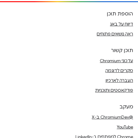
הוספת תוכן
דיווח על באג
ראה נושאים פתוחים
תוכן קשור
עדכוני Chromium
מקרים לדוגמה
העברה לארכיון
פודקאסטים ותוכניות
מעקב
@ChromiumDev ב-X
YouTube
Chrome למפתחים ב-LinkedIn