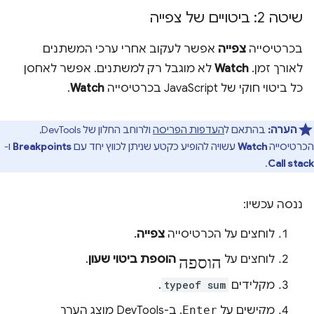
שיטה 2: ביטויים של צפייה
בכרטיסייה
צפייה
אפשר לעקוב אחרי ערכי המשתנים
לאורך זמן.
Watch
לא מוגבל רק למשתנים. אפשר לאחסן
כל ביטוי חוקי של JavaScript בכרטיסייה
Watch
.
הערה:
בהתאם ל
העדפות הפריסה
ולרוחב החלון של DevTools,
הכרטיסייה
Watch
עשויה להופיע כקטע שניתן לכווץ יחד עם
Breakpoints
ו-
.
Call stack
ננסה עכשיו:
לוחצים על הכרטיסייה
צפייה
.
הוספה
לוחצים על
הוספת ביטוי שעון
.
מקלידים
typeof sum
.
מקישים על
Enter
. ב-DevTools מוצג הערך