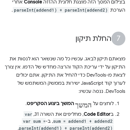
בצילום המסך הזה מוצגת חלונית ההזזה
Console
אחרי
הערכת
parseInt(addend1) + parseInt(addend2)
.
החלת תיקון
מצאתם תיקון לבאג. עכשיו כל מה שנשאר הוא לנסות את
התיקון על ידי עריכת הקוד והרצה מחדש של הדמו. אין צורך
לצאת מ-DevTools כדי להחיל את התיקון. אתם יכולים
לערוך קוד JavaScript ישירות בממשק המשתמש של
DevTools. ננסה עכשיו:
המשך
לוחצים על
המשך ביצוע הסקריפט
.
ב
Code Editor
, מחליפים את השורה 31,
var
sum = addend1 + addend2
, ב-
var sum =
.
parseInt(addend1) + parseInt(addend2)