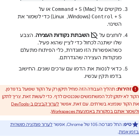
מקישים על
(Mac) או על
S
+
Command
S
+
Control
(Windows, ‏ Linux) כדי לשמור את
השינוי.
label_off
לוחצים על
השבתת נקודות העצירה
. הצבע
שלו ישתנה לכחול כדי לציין שהוא פעיל.
כשהאפשרות הזו מוגדרת, כלי הפיתוח מתעלם
מנקודות העצירה שהגדרתם.
כדאי לנסות את הדמו עם ערכים שונים. החישוב
בדמו תקין עכשיו.
זהירות:
תהליך העבודה הזה מחיל תיקון רק על הקוד שפועל בדפדפן.
הקוד לא יתוקן לכל המשתמשים שנכנסים לדף. כדי לעשות זאת, צריך לתקן
את הקוד שנמצא בשרתים. עם זאת, אפשר
לערוך קבצים ב-DevTools
ולשמור אותם במקורות באמצעות Workspaces
.
טיפ:
החל מגרסה 105 של Chrome, אפשר
לערוך פונקציה מושהית
בזמן אמת
.