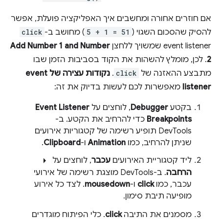
אם חוזרים אחורה ומחשבים איך האפליקציה פועלת, אפשר
להסיק שהסכום השגוי (
5 + 1 = 51
) מחושב ב-
click
event listener שמשויך ללחצן
Add Number 1 and Number
2
. לכן, מומלץ להשהות את הקוד בסביבות הזמן שבו
מתבצע ההאזנה של
click
.
נקודות עצירה של event
listener
מאפשרות לכם לעשות בדיוק את זה:
בקטע
Debugger
, לוחצים על
Event Listener
Breakpoints
כדי להרחיב את הקטע. ב-
DevTools תופיע רשימה של קטגוריות אירועים
שניתן להרחיב, כמו
Animation
ו-
Clipboard
.
arrow_right
ליד קטגוריית האירועים
עכבר
, לוחצים על
הרחבה
. ב-DevTools מוצגת רשימה של אירועי
עכבר, כמו
click
ו-
mousedown
. לצד כל אירוע
מופיעה תיבת סימון.
מסמנים את התיבה
click
. כלי הפיתוח מוגדרים