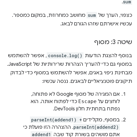
.
sum
כצפוי, הערך של
sum
מחושב כמחרוזת, במקום כמספר.
עכשיו אישרתם שזהו הגורם לבאג.
שיטה 3: מסוף
בנוסף להצגת הודעות
console.log()
, אפשר להשתמש
במסוף גם כדי להעריך הצהרות שרירותיות של JavaScript.
מבחינת ניפוי באגים, אפשר להשתמש במסוף כדי לבדוק
תיקונים פוטנציאליים לבאגים. ננסה עכשיו:
אם המגירה של מסוף Google לא פתוחה,
לוחצים על
Escape
כדי לפתוח אותה. הוא
נפתח בתחתית חלון DevTools.
במסוף, מקלידים
parseInt(addend1) +
parseInt(addend2)
. ההצהרה הזו פועלת כי
אתם מושהים בשורת קוד שבה
addend1