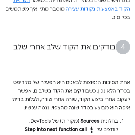
בתרחישים שונים במהירות האפשרית. במאמר
השהיית
הקוד באמצעות נקודות עצירה
מוסבר מתי ואיך משתמשים
בכל סוג.
בודקים את הקוד שלב אחרי שלב
אחת הסיבות הנפוצות לבאגים היא הפעלה של סקריפט
בסדר הלא נכון. כשבודקים את הקוד בשלבים, אפשר
לעקוב אחרי ביצוע הקוד, שורה אחרי שורה, ולגלות בדיוק
איפה הוא מבוצע בסדר שונה מהצפוי. ננסה עכשיו:
בחלונית
Sources
(מקורות) של DevTools,
step_into
לוחצים על
Step into next function call