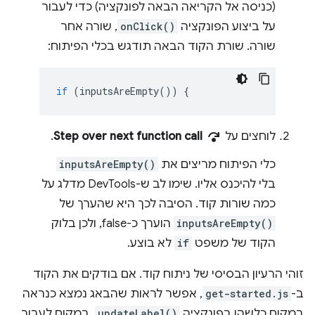
(כניסה אל הקריאה הבאה לפונקציה) כדי לעבור
על ביצוע הפונקציה
onClick()
, שורה אחר
שורה. שורת הקוד הבאה תודגש בכלי הפיתוח:
if
(
inputsAreEmpty
())
{
step_over
לוחצים על
Step over next function call
.
כלי הפיתוח מריצים את
inputsAreEmpty()
בלי להיכנס אליו. שימו לב ש-DevTools מדלג על
כמה שורות קוד. הסיבה לכך היא שהערך של
inputsAreEmpty()
הוערך כ-false, ולכן בלוק
הקוד של משפט
if
לא בוצע.
זוהי הרעיון הבסיסי של ניתוח קוד. אם בודקים את הקוד
ב-
get-started.js
, אפשר לראות שהבאג נמצא כנראה
במקום כלשהו בפונקציה
updateLabel()
. במקום לעבור