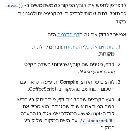
לדפדפן לחפש את קובץ המקור כשמשתמשים ב-
eval()
.
כך תוכלו לתת שמות לבדיקות, לסקריפטים ולסגנונות
בקוד.
אפשר לבדוק את זה ב
דף הדגמה
הזה:
פותחים את כלי הפיתוח
ועוברים לחלונית
מקורות
.
בדף, מזינים שם קובץ שרירותי בשדה הקלט
.
Name your code
לוחצים על הלחצן
Compile
. תופיע התראה עם
הסכום המחושב מהמקור ב-CoffeeScript.
בעץ הקבצים שבחלונית
דף
, פותחים קובץ חדש
בשם המותאם אישית שהזנתם. הוא מכיל את
קוד ה-JavaScript המהדר שמוצגת בו ההערה
// #sourceURL
עם השם המקורי של קובץ
המקור.