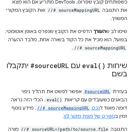
כשפותחים קובץ שפרוס, DevTools מתריע אם הוא מצא
את התגובה
//# sourceMappingURL
ואת הקובץ המקורי
המשויך.
שימו לב ש
העורך
הדפיס את הקובץ שנפרס באופן אוטומטי.
בפועל, הוא מכיל את כל הקוד בשורה אחת, מלבד ההערה
.
//# sourceMappingURL
שיחות
)
eval(
עם
URL
#source
יתקבלו
בשם
בעזרת
#sourceURL
אפשר לפשט את תהליך ניפוי
הבאגים כשעובדים עם קריאות
eval()
. הכלי הזה נראה
דומה מאוד ל
נכס
//# sourceMappingURL
. מידע נוסף
זמין ב
מפרט של מפת מקור V3
.
התגובה
//# sourceURL=/path/to/source.file
מורה