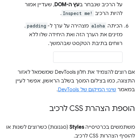
על הרכיב שנבחר ב
עץ ה-DOM
, שעדיין אמור
להיות הרכיב
Inspect me!
.
הכיתה
aloha
מצהירה על ערך ל-
padding
.
מזינים את הערך הזה ואת היחידה שלו ללא
רווחים בתיבת הטקסט שבהמשך.
אם רוצים להצמיד את חלון DevTools שמשמאל לאזור
התצוגה, כמו בצילום המסך בשלב הראשון, אפשר לעיין
במאמר
שינוי המיקום של DevTools
.
הוספת הצהרת CSS לרכיב
משתמשים בכרטיסייה
Styles
(סגנונות) כשרוצים לשנות או
להוסיף הצהרות CSS לרכיב.