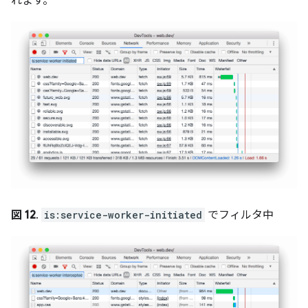
れます。
図 12
.
is:service-worker-initiated
でフィルタ中