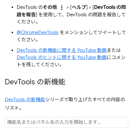
more_vert
DevTools の
その他
> [
ヘルプ
] > [
DevTools の問
題を報告
] を使用して、DevTools の問題を報告して
ください。
@ChromeDevTools
をメンションしてツイートして
ください。
DevTools の新機能に関する YouTube 動画
または
DevTools のヒントに関する YouTube 動画
にコメン
トを残してください。
Dev
Tools の新機能
DevTools の新機能
シリーズで取り上げたすべての内容の
リスト。