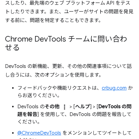
スしたり、最先端のウェブ プラットフォーム API をテス
トしたりできます。また、ユーザーがサイトの問題を発見
する前に、問題を特定することもできます。
Chrome Dev
Tools チームに問い合わ
せる
DevTools の新機能、更新、その他の関連事項について話
し合うには、次のオプションを使用します。
フィードバックや機能リクエストは、
crbug.com
か
らお送りください。
more_vert
DevTools の
その他
> [
ヘルプ
] > [
DevTools の問
題を報告
] を使用して、DevTools の問題を報告して
ください。
@ChromeDevTools
をメンションしてツイートして