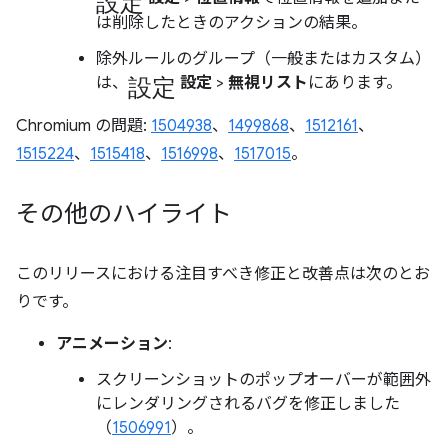
は削除したときのアクションの結果。
除外ルールのグループ（一般またはカスタム）
設定
は、
設定
>
無視リスト
にあります。
Chromium の問題:
1504938
、
1499868
、
1512161
、
1515224
、
1515418
、
1516998
、
1517015
。
その他のハイライト
このリリースにおける注目すべき修正と改善点は次のとお
りです。
アニメーション
:
スクリーンショットのポップオーバーが範囲外
にレンダリングされるバグを修正しました
（
1506991
）。