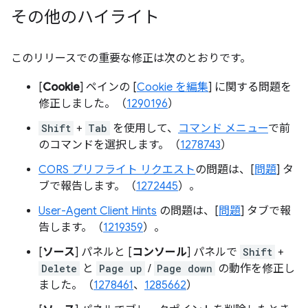
その他のハイライト
このリリースでの重要な修正は次のとおりです。
[
Cookie
] ペインの [
Cookie を編集
] に関する問題を
修正しました。（
1290196
）
Shift
+
Tab
を使用して、
コマンド メニュー
で前
のコマンドを選択します。（
1278743
）
CORS プリフライト リクエスト
の問題は、[
問題
] タ
ブで報告します。（
1272445
）。
User-Agent Client Hints
の問題は、[
問題
] タブで報
告します。（
1219359
）。
[
ソース
] パネルと [
コンソール
] パネルで
Shift
+
Delete
と
Page up
/
Page down
の動作を修正し
ました。（
1278461
、
1285662
）