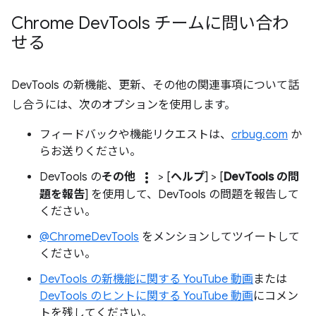
Chrome Dev
Tools チームに問い合わ
せる
DevTools の新機能、更新、その他の関連事項について話
し合うには、次のオプションを使用します。
フィードバックや機能リクエストは、
crbug.com
か
らお送りください。
more_vert
DevTools の
その他
> [
ヘルプ
] > [
DevTools の問
題を報告
] を使用して、DevTools の問題を報告して
ください。
@ChromeDevTools
をメンションしてツイートして
ください。
DevTools の新機能に関する YouTube 動画
または
DevTools のヒントに関する YouTube 動画
にコメン
トを残してください。