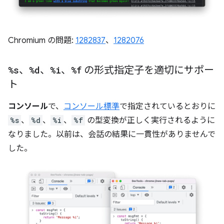
Chromium の問題:
1282837
、
1282076
%s
、
%d
、
%i
、
%f
の形式指定子を適切にサポー
ト
コンソール
で、
コンソール標準
で指定されているとおりに
%s
、
%d
、
%i
、
%f
の型変換が正しく実行されるように
なりました。以前は、会話の結果に一貫性がありませんで
した。