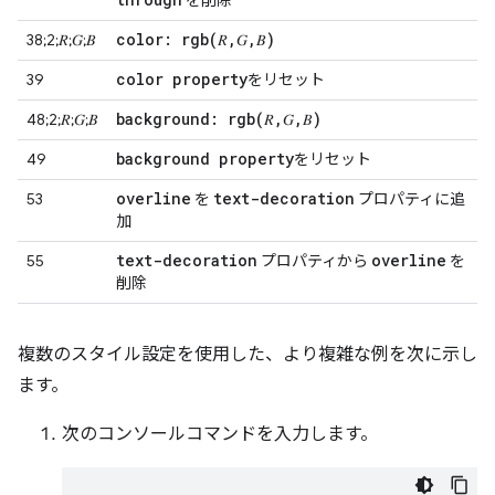
を削除
color:
rgb(
𝑅
,
𝐺
,
𝐵)
38;2;𝑅;𝐺;𝐵
color property
39
をリセット
background:
rgb(
𝑅
,
𝐺
,
𝐵)
48;2;𝑅;𝐺;𝐵
background property
49
をリセット
overline
text-decoration
53
を
プロパティに追
加
text-decoration
overline
55
プロパティから
を
削除
複数のスタイル設定を使用した、より複雑な例を次に示し
ます。
次のコンソールコマンドを入力します。