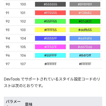
90
100
#555555
#898989
91
101
#FF5555
#f28b82
92
102
#55FF55
#01c801
93
103
#FFFF55
#ddfb55
94
104
#5555FF
#669df6
95
105
#FF55FF
#d670d6
96
106
#55FFFF
#84f0ff
97
107
#FFFFFF
#FFFFFF
DevTools でサポートされているスタイル設定コードのリ
ストは次のとおりです。
パラメー
意味