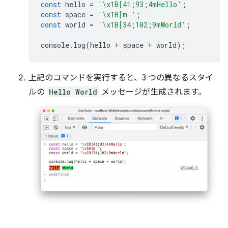
const
hello
=
'\x1B[41;93;4mHello'
;
const
space
=
'\x1B[m '
;
const
world
=
'\x1B[34;102;9mWorld'
;
console
.
log
(
hello
+
space
+
world
);
上記のコマンドを実行すると、3 つの異なるスタイ
ルの
Hello World
メッセージが生成されます。