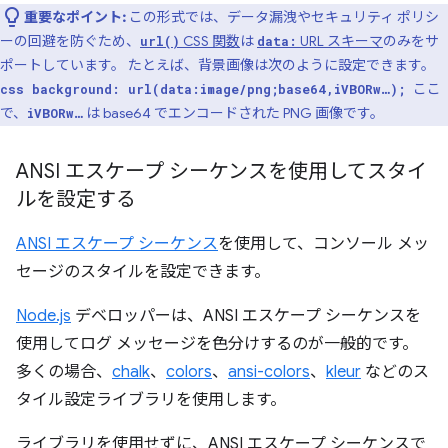
重要なポイント:
この形式では、データ漏洩やセキュリティ ポリシ
ーの回避を防ぐため、
CSS 関数
は
URL スキーマ
のみをサ
url()
data:
ポートしています。 たとえば、背景画像は次のように設定できます。
ここ
css background: url(data:image/png;base64,iVBORw…);
で、
は base64 でエンコードされた PNG 画像です。
iVBORw…
ANSI エスケープ シーケンスを使用してスタイ
ルを設定する
ANSI エスケープ シーケンス
を使用して、コンソール メッ
セージのスタイルを設定できます。
Node.js
デベロッパーは、ANSI エスケープ シーケンスを
使用してログ メッセージを色分けするのが一般的です。
多くの場合、
chalk
、
colors
、
ansi-colors
、
kleur
などのス
タイル設定ライブラリを使用します。
ライブラリを使用せずに、ANSI エスケープ シーケンスで