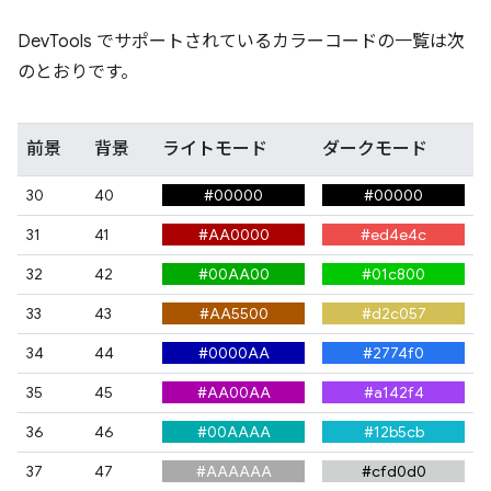
DevTools でサポートされているカラーコードの一覧は次
のとおりです。
前景
背景
ライトモード
ダークモード
30
40
#00000
#00000
31
41
#AA0000
#ed4e4c
32
42
#00AA00
#01c800
33
43
#AA5500
#d2c057
34
44
#0000AA
#2774f0
35
45
#AA00AA
#a142f4
36
46
#00AAAA
#12b5cb
37
47
#AAAAAA
#cfd0d0