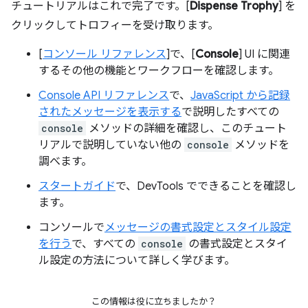
チュートリアルはこれで完了です。[
Dispense Trophy
] を
クリックしてトロフィーを受け取ります。
[
コンソール リファレンス
]で、[
Console
] UI に関連
するその他の機能とワークフローを確認します。
Console API リファレンス
で、
JavaScript から記録
されたメッセージを表示する
で説明したすべての
console
メソッドの詳細を確認し、このチュート
リアルで説明していない他の
console
メソッドを
調べます。
スタートガイド
で、DevTools でできることを確認し
ます。
コンソールで
メッセージの書式設定とスタイル設定
を行う
で、すべての
console
の書式設定とスタイ
ル設定の方法について詳しく学びます。
この情報は役に立ちましたか？