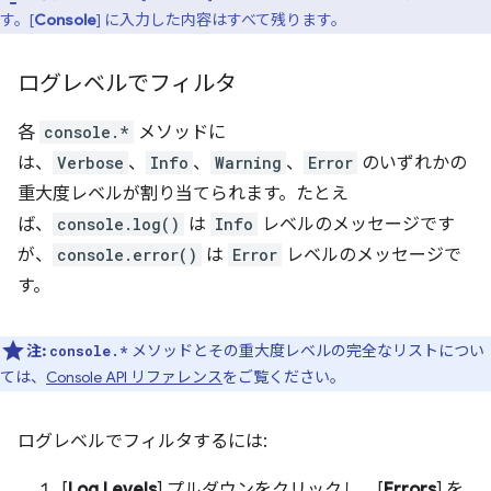
す。[
Console
] に入力した内容はすべて残ります。
ログレベルでフィルタ
各
console.*
メソッドに
は、
Verbose
、
Info
、
Warning
、
Error
のいずれかの
重大度レベルが割り当てられます。たとえ
ば、
console.log()
は
Info
レベルのメッセージです
が、
console.error()
は
Error
レベルのメッセージで
す。
注:
メソッドとその重大度レベルの完全なリストについ
console.*
ては、
Console API リファレンス
をご覧ください。
ログレベルでフィルタするには:
[
Log Levels
] プルダウンをクリックし、[
Errors
] を